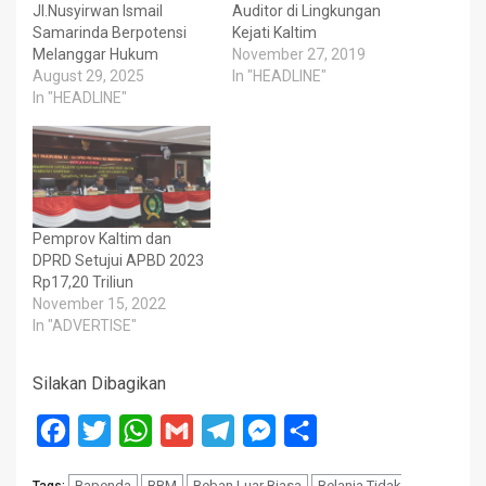
Jl.Nusyirwan Ismail
Auditor di Lingkungan
Samarinda Berpotensi
Kejati Kaltim
Melanggar Hukum
November 27, 2019
August 29, 2025
In "HEADLINE"
In "HEADLINE"
Pemprov Kaltim dan
DPRD Setujui APBD 2023
Rp17,20 Triliun
November 15, 2022
In "ADVERTISE"
Silakan Dibagikan
Facebook
Twitter
WhatsApp
Gmail
Telegram
Messenger
Share
Bapenda
BBM
Beban Luar Biasa
Belanja Tidak
Tags: