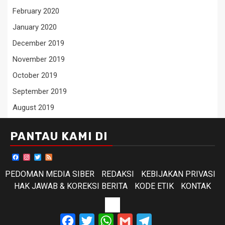
February 2020
January 2020
December 2019
November 2019
October 2019
September 2019
August 2019
PANTAU KAMI DI
Facebook
Instagram
Twitter
Feed
PEDOMAN MEDIA SIBER
REDAKSI
KEBIJAKAN PRIVASI
HAK JAWAB & KOREKSI BERITA
KODE ETIK
KONTAK
KODE
Facebook
Twitter
WhatsApp
Gmail
Telegram
ETIK