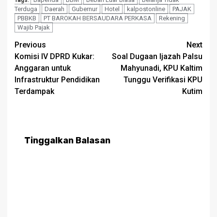
Terduga
Daerah
Gubernur
Hotel
kalpostonline
PAJAK
PBBKB
PT BAROKAH BERSAUDARA PERKASA
Rekening
Wajib Pajak
Post
Previous
Next
Komisi IV DPRD Kukar:
Soal Dugaan Ijazah Palsu
navigation
Anggaran untuk
Mahyunadi, KPU Kaltim
Infrastruktur Pendidikan
Tunggu Verifikasi KPU
Terdampak
Kutim
Tinggalkan Balasan