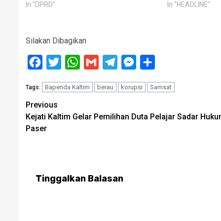
In "DPRD"
In "HEADLINE"
Silakan Dibagikan
Facebook
Twitter
WhatsApp
Gmail
Telegram
Messenger
Share
Bapenda Kaltim
berau
korupsi
Samsat
Tags:
Post
Previous
Kejati Kaltim Gelar Pemilihan Duta Pelajar Sadar Huku
navigation
Paser
Tinggalkan Balasan