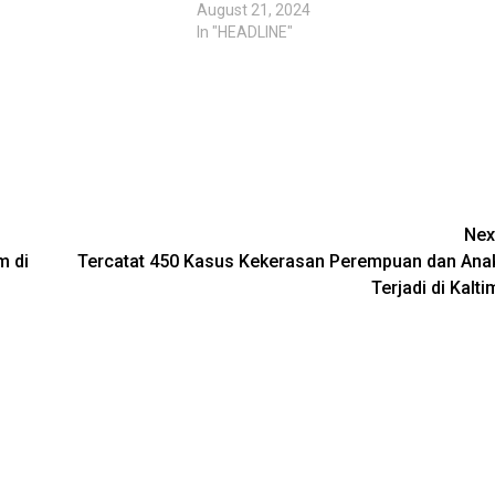
August 21, 2024
In "HEADLINE"
Nex
m di
Tercatat 450 Kasus Kekerasan Perempuan dan Ana
Terjadi di Kalti