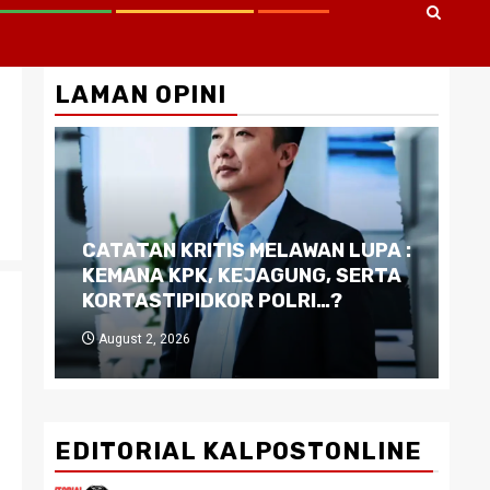
LAMAN OPINI
CATATAN KRITIS MELAWAN LUPA :
Di
KEMANA KPK, KEJAGUNG, SERTA
Ku
KORTASTIPIDKOR POLRI…?
Pe
August 2, 2026
J
EDITORIAL KALPOSTONLINE