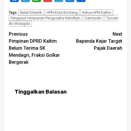
Batal Dilantik
HPN Kota Bontang
Ketua HPN Kaltim
Tags:
Pengurus Himpunan Pengusaha Nahdliyin
Samsudin
Tyovan
Ari Widagdo
Post
Previous
Next
Pimpinan DPRD Kaltim
Bapenda Kejar Target
navigation
Belum Terima SK
Pajak Daerah
Mendagri, Fraksi Golkar
Bergerak
Tinggalkan Balasan