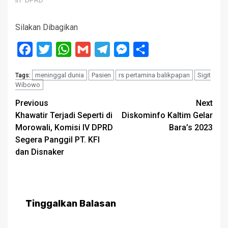
Silakan Dibagikan
Facebook
Twitter
WhatsApp
Gmail
Telegram
Messenger
Share
meninggal dunia
Pasien
rs pertamina balikpapan
Sigit
Tags:
Wibowo
Post
Previous
Next
Khawatir Terjadi Seperti di
Diskominfo Kaltim Gelar
navigation
Morowali, Komisi IV DPRD
Bara’s 2023
Segera Panggil PT. KFI
dan Disnaker
Tinggalkan Balasan