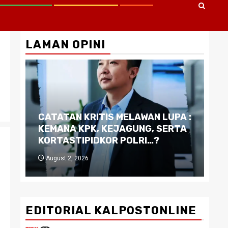
LAMAN OPINI
CATATAN KRITIS MELAWAN LUPA :
Di
KEMANA KPK, KEJAGUNG, SERTA
Ku
KORTASTIPIDKOR POLRI…?
Pe
August 2, 2026
J
EDITORIAL KALPOSTONLINE