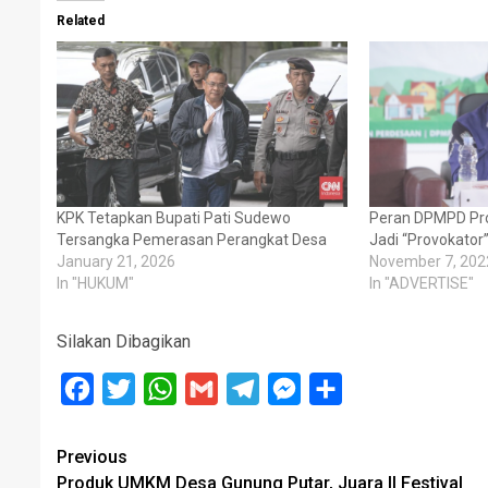
Related
KPK Tetapkan Bupati Pati Sudewo
Peran DPMPD Pro
Tersangka Pemerasan Perangkat Desa
Jadi “Provokato
January 21, 2026
November 7, 202
In "HUKUM"
In "ADVERTISE"
Silakan Dibagikan
Facebook
Twitter
WhatsApp
Gmail
Telegram
Messenger
Share
Post
Previous
Produk UMKM Desa Gunung Putar, Juara II Festival