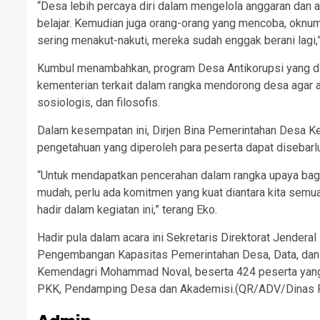
“Desa lebih percaya diri dalam mengelola anggaran dan 
belajar. Kemudian juga orang-orang yang mencoba, oknum-
sering menakut-nakuti, mereka sudah enggak berani lag
Kumbul menambahkan, program Desa Antikorupsi yang dii
kementerian terkait dalam rangka mendorong desa agar ant
sosiologis, dan filosofis.
Dalam kesempatan ini, Dirjen Bina Pemerintahan Desa 
pengetahuan yang diperoleh para peserta dapat disebarlu
“Untuk mendapatkan pencerahan dalam rangka upaya baga
mudah, perlu ada komitmen yang kuat diantara kita semua. 
hadir dalam kegiatan ini,” terang Eko.
Hadir pula dalam acara ini Sekretaris Direktorat Jender
Pengembangan Kapasitas Pemerintahan Desa, Data, dan
Kemendagri Mohammad Noval, beserta 424 peserta yang t
PKK, Pendamping Desa dan Akademisi.(QR/ADV/Dinas P