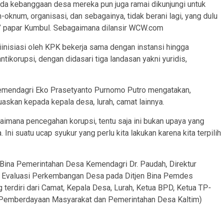
ada kebanggaan desa mereka pun juga ramai dikunjungi untuk
oknum, organisasi, dan sebagainya, tidak berani lagi, yang dulu
i,” papar Kumbul. Sebagaimana dilansir WCW.com
nisiasi oleh KPK bekerja sama dengan instansi hingga
ikorupsi, dengan didasari tiga landasan yakni yuridis,
Kemendagri Eko Prasetyanto Purnomo Putro mengatakan,
askan kepada kepala desa, lurah, camat lainnya.
imana pencegahan korupsi, tentu saja ini bukan upaya yang
Ini suatu ucap syukur yang perlu kita lakukan karena kita terpilih
al Bina Pemerintahan Desa Kemendagri Dr. Paudah, Direktur
 Evaluasi Perkembangan Desa pada Ditjen Bina Pemdes
erdiri dari Camat, Kepala Desa, Lurah, Ketua BPD, Ketua TP-
emberdayaan Masyarakat dan Pemerintahan Desa Kaltim)