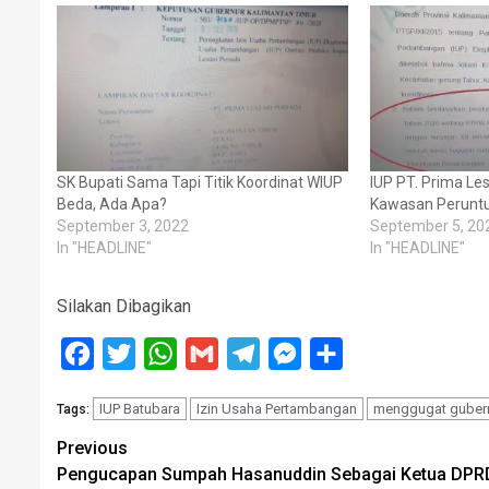
SK Bupati Sama Tapi Titik Koordinat WIUP
IUP PT. Prima Les
Beda, Ada Apa?
Kawasan Perunt
September 3, 2022
September 5, 20
In "HEADLINE"
In "HEADLINE"
Silakan Dibagikan
Facebook
Twitter
WhatsApp
Gmail
Telegram
Messenger
Share
IUP Batubara
Izin Usaha Pertambangan
menggugat gubern
Tags:
Post
Previous
Pengucapan Sumpah Hasanuddin Sebagai Ketua DPR
navigation