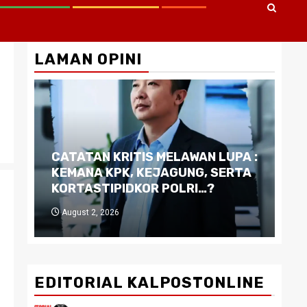
LAMAN OPINI
CATATAN KRITIS MELAWAN LUPA :
Di
KEMANA KPK, KEJAGUNG, SERTA
Ku
KORTASTIPIDKOR POLRI…?
Pe
August 2, 2026
J
EDITORIAL KALPOSTONLINE