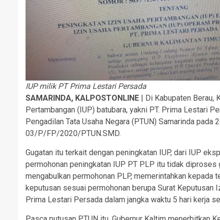
IUP milik PT Prima Lestari Persada
SAMARINDA, KALPOSTONLINE
| Di Kabupaten Berau, 
Pertambangan (IUP) batubara, yakni PT. Prima Lestari P
Pengadilan Tata Usaha Negara (PTUN) Samarinda pada 26
03/P/FP/2020/PTUN.SMD.
Gugatan itu terkait dengan peningkatan IUP, dari IUP eks
permohonan peningkatan IUP PT PLP itu tidak diproses g
mengabulkan permohonan PLP, memerintahkan kepada te
keputusan sesuai permohonan berupa Surat Keputusan I
Prima Lestari Persada dalam jangka waktu 5 hari kerja se
Pasca putusan PTUN itu, Gubernur Kaltim menerbitk