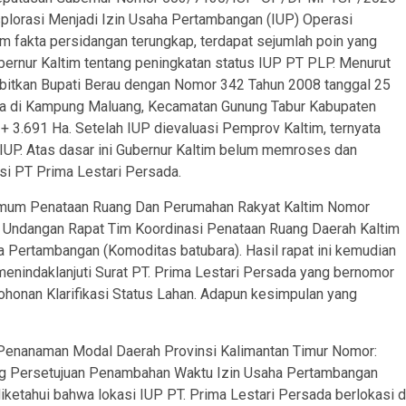
plorasi Menjadi Izin Usaha Pertambangan (IUP) Operasi
m fakta persidangan terungkap, terdapat sejumlah poin yang
ernur Kaltim tentang peningkatan status IUP PT PLP. Menurut
erbitkan Bupati Berau dengan Nomor 342 Tahun 2008 tanggal 25
da di Kampung Maluang, Kecamatan Gunung Tabur Kabupaten
3.691 Ha. Setelah IUP dievaluasi Pemprov Kaltim, ternyata
h IUP. Atas dasar ini Gubernur Kaltim belum memroses dan
si PT Prima Lestari Persada.
 Umum Penataan Ruang Dan Perumahan Rakyat Kaltim Nomor
 Undangan Rapat Tim Koordinasi Penataan Ruang Daerah Kaltim
Pertambangan (Komoditas batubara). Hasil rapat ini kemudian
enindaklanjuti Surat PT. Prima Lestari Persada yang bernomor
onan Klarifikasi Status Lahan. Adapun kesimpulan yang
Penanaman Modal Daerah Provinsi Kalimantan Timur Nomor:
Persetujuan Penambahan Waktu Izin Usaha Pertambangan
iketahui bahwa lokasi IUP PT. Prima Lestari Persada berlokasi d