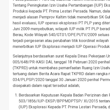
Tentang Peningkatan Izin Usaha Pertambangan (IUP) Eks
Produksi kepada PT. Prima Lestari Persada. Namun, dala
menjadi alasan Pemprov Kaltim tidak menerbitkan SK Gub
hasil evaluasi, IUP operasi eksplorasi PT PLP yang dit
Juni 2009 menyebutkan, wilayah IUP milik PT PLP bera
Berau, Kode Wilayah 540/GT.01/DPE.PUTV/2009 seluas + 
terjadi pergeseran atau perubahan titik koordinat wilaya
menerbitkan IUP Eksplorasi menjadi IUP Operasi Produk
Selanjutnya berdasarkan surat Kepala Dinas Pekerjaan
005/648/PR-KASI DAL tanggal 18 Pebruari 2020 perihal
(TKPRD) untuk membahas pemanfaatan Ruang Izin Usaha 
tertuang dalam Berita Acara Rapat TKPRD dalam rangka m
034/PLPSP/2020 tanggal 30 Januari 2020 perihal Permoh
disepakati dalam rapat tersebut adalah;
Berdasarkan Keputusan Kepala Badan Perizinan dan 
503/1856/IUP-EKSP/BPPMDPTSP/ XI/2015 tentang 
(IUP) Eksplorasi Kepada PT. Prima Lestari Persada, d