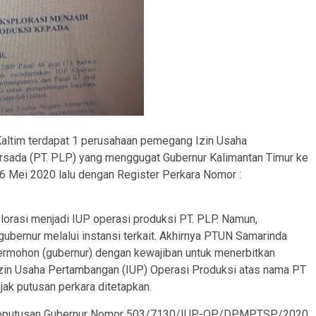
Kaltim terdapat 1 perusahaan pemegang Izin Usaha
ersada (PT. PLP) yang menggugat Gubernur Kalimantan Timur ke
 Mei 2020 lalu dengan Register Perkara Nomor :
plorasi menjadi IUP operasi produksi PT. PLP. Namun,
ubernur melalui instansi terkait. Akhirnya PTUN Samarinda
rmohon (gubernur) dengan kewajiban untuk menerbitkan
zin Usaha Pertambangan (IUP) Operasi Produksi atas nama PT
jak putusan perkara ditetapkan.
an Keputusan Gubernur Nomor 503/7130/IUP-OP/DPMPTSP/2020