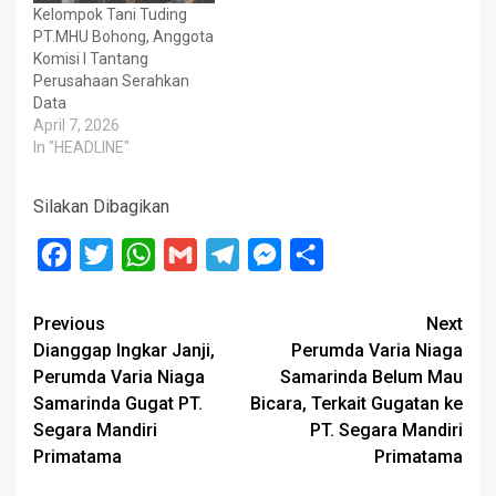
Kelompok Tani Tuding
PT.MHU Bohong, Anggota
Komisi I Tantang
Perusahaan Serahkan
Data
April 7, 2026
In "HEADLINE"
Silakan Dibagikan
Facebook
Twitter
WhatsApp
Gmail
Telegram
Messenger
Share
Post
Previous
Next
Dianggap Ingkar Janji,
Perumda Varia Niaga
navigation
Perumda Varia Niaga
Samarinda Belum Mau
Samarinda Gugat PT.
Bicara, Terkait Gugatan ke
Segara Mandiri
PT. Segara Mandiri
Primatama
Primatama