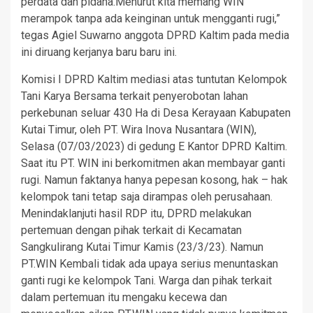
perdata dan pidana.Menurut kita memang WIN
merampok tanpa ada keinginan untuk mengganti rugi,”
tegas Agiel Suwarno anggota DPRD Kaltim pada media
ini diruang kerjanya baru baru ini.
Komisi I DPRD Kaltim mediasi atas tuntutan Kelompok
Tani Karya Bersama terkait penyerobotan lahan
perkebunan seluar 430 Ha di Desa Kerayaan Kabupaten
Kutai Timur, oleh PT. Wira Inova Nusantara (WIN),
Selasa (07/03/2023) di gedung E Kantor DPRD Kaltim.
Saat itu PT. WIN ini berkomitmen akan membayar ganti
rugi. Namun faktanya hanya pepesan kosong, hak – hak
kelompok tani tetap saja dirampas oleh perusahaan.
Menindaklanjuti hasil RDP itu, DPRD melakukan
pertemuan dengan pihak terkait di Kecamatan
Sangkulirang Kutai Timur Kamis (23/3/23). Namun
PT.WIN Kembali tidak ada upaya serius menuntaskan
ganti rugi ke kelompok Tani. Warga dan pihak terkait
dalam pertemuan itu mengaku kecewa dan