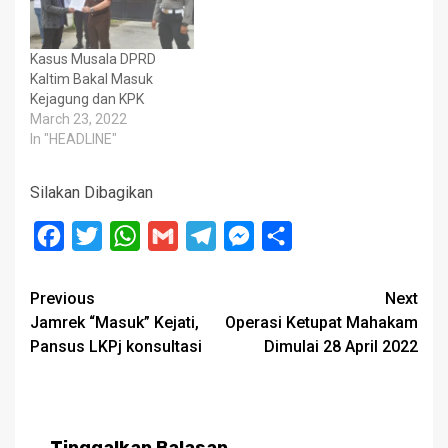
Kasus Musala DPRD
Kaltim Bakal Masuk
Kejagung dan KPK
March 23, 2022
In "HEADLINE"
Silakan Dibagikan
Facebook
Twitter
WhatsApp
Gmail
Telegram
Messenger
Share
Post
Previous
Next
Jamrek “Masuk” Kejati,
Operasi Ketupat Mahakam
navigation
Pansus LKPj konsultasi
Dimulai 28 April 2022
Tinggalkan Balasan