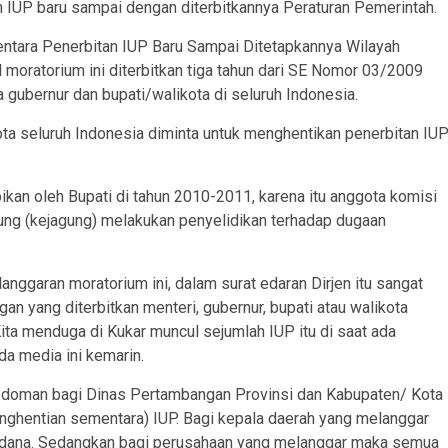
 IUP baru sampai dengan diterbitkannya Peraturan Pemerintah.
tara Penerbitan IUP Baru Sampai Ditetapkannya Wilayah
oratorium ini diterbitkan tiga tahun dari SE Nomor 03/2009
 gubernur dan bupati/walikota di seluruh Indonesia.
ota seluruh Indonesia diminta untuk menghentikan penerbitan IU
bikan oleh Bupati di tahun 2010-2011, karena itu anggota komisi
g (kejagung) melakukan penyelidikan terhadap dugaan
nggaran moratorium ini, dalam surat edaran Dirjen itu sangat
n yang diterbitkan menteri, gubernur, bupati atau walikota
Kita menduga di Kukar muncul sejumlah IUP itu di saat ada
da media ini kemarin.
pedoman bagi Dinas Pertambangan Provinsi dan Kabupaten/ Kota
nghentian sementara) IUP. Bagi kepala daerah yang melanggar
ipidana. Sedangkan bagi perusahaan yang melanggar maka semua