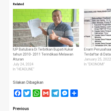
Related
IUP Batubara Di Terbitkan Bupati Kukar
Enam Perusahaan
tahun 2010- 2011 Terindikasi Melawan
Terdaftar di Data
Aturan
January 25, 2022
July 24, 2024
In "EKONOMI"
In "HEADLINE"
Silakan Dibagikan
Facebook
Twitter
WhatsApp
Gmail
Telegram
Messenger
Share
Post
Previous