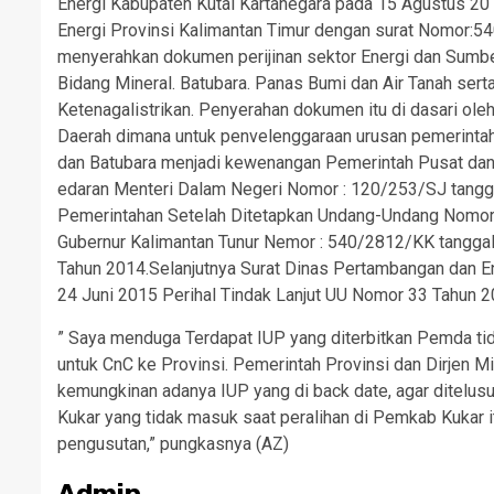
Energi Kabupaten Kutai Kartanegara pada 15 Agustus 2
Energi Provinsi Kalimantan Timur dengan surat Nomor:5
menyerahkan dokumen perijinan sektor Energi dan Sumb
Bidang Mineral. Batubara. Panas Bumi dan Air Tanah ser
Ketenagalistrikan. Penyerahan dokumen itu di dasari o
Daerah dimana untuk penvelenggaraan urusan pemerintah
dan Batubara menjadi kewenangan Pemerintah Pusat dan
edaran Menteri Dalam Negeri Nomor : 120/253/SJ tangg
Pemerintahan Setelah Ditetapkan Undang-Undang Nomor 
Gubernur Kalimantan Tunur Nemor : 540/2812/KK tangga
Tahun 2014.Selanjutnya Surat Dinas Pertambangan dan E
24 Juni 2015 Perihal Tindak Lanjut UU Nomor 33 Tahun 2
” Saya menduga Terdapat IUP yang diterbitkan Pemda ti
untuk CnC ke Provinsi. Pemerintah Provinsi dan Dirjen
kemungkinan adanya IUP yang di back date, agar ditelusu
Kukar yang tidak masuk saat peralihan di Pemkab Kukar it
pengusutan,” pungkasnya (AZ)