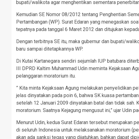
bupati/walikota agar menghentikan sementara penerbitan
Kemudian SE Nomor 08/2012 tentang Penghentian Semen
Pertambangan (WP). Surat Edaran yang menegaskan soal m
tepatnya pada tanggal 6 Maret 2012 dan ditujukan kepada
Dengan terbitnya SE itu, maka gubernur dan bupati/walik
baru sampai ditetapkannya WP.
Di Kutai Kartanegara sendiri sejumlah IUP batubara diter
III DPRD Kaltim Muhammad Udin meminta Kejaksaan Agun
pelanggaran moratorium itu.
” Kita minta Kejaksaan Agung melakukan penyelidikan pela
jelas dinyatakan pada poin 6, bahwa SK kuasa pertambanga
setelah 12 Januari 2009 dinyatakan batal dan tidak sah. 
moratorium. Saatnya Kejagung mengusut ini,” ujar Udin pa
Menurut Udin, kedua Surat Edaran tersebut merupakan 
di seluruh Indonesia untuk melaksanakan moratorium (pe
akan ada sanksi tegas yang dijatuhkan, bahkan dapat d