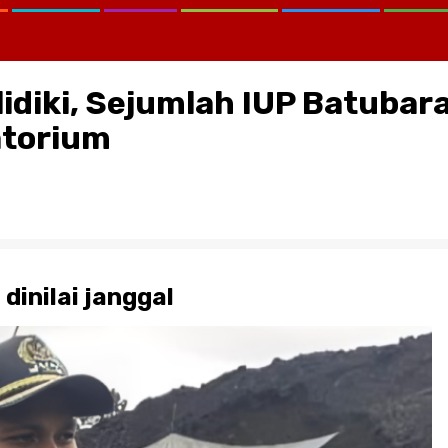
idiki, Sejumlah IUP Batubar
atorium
CATATAN KRITIS MELAWAN LUP
KEMANA KPK, KEJAGUNG, SER
KORTASTIPIDKOR POLRI…?
dinilai janggal
August 2, 2026