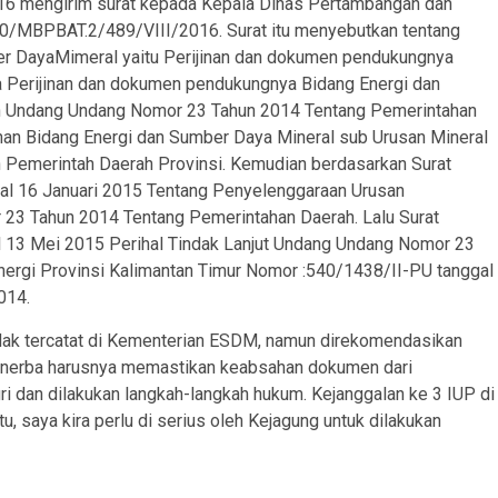
016 mengirim surat kepada Kepala Dinas Pertambangan dan
40/MBPBAT.2/489/VIII/2016. Surat itu menyebutkan tentang
er DayaMimeral yaitu Perijinan dan dokumen pendukungnya
ta Perijinan dan dokumen pendukungnya Bidang Energi dan
leh Undang Undang Nomor 23 Tahun 2014 Tentang Pemerintahan
an Bidang Energi dan Sumber Daya Mineral sub Urusan Mineral
 Pemerintah Daerah Provinsi. Kemudian berdasarkan Surat
al 16 Januari 2015 Tentang Penyelenggaraan Urusan
23 Tahun 2014 Tentang Pemerintahan Daerah. Lalu Surat
l 13 Mei 2015 Perihal Tindak Lanjut Undang Undang Nomor 23
nergi Provinsi Kalimantan Timur Nomor :540/1438/II-PU tanggal
014.
dak tercatat di Kementerian ESDM, namun direkomendasikan
 Minerba harusnya memastikan keabsahan dokumen dari
ri dan dilakukan langkah-langkah hukum. Kejanggalan ke 3 IUP di
u, saya kira perlu di serius oleh Kejagung untuk dilakukan