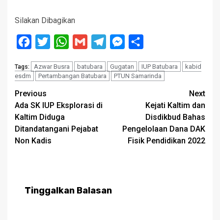
Silakan Dibagikan
Facebook
Twitter
WhatsApp
Gmail
Telegram
Messenger
Share
Azwar Busra
batubara
Gugatan
IUP Batubara
kabid
Tags:
esdm
Pertambangan Batubara
PTUN Samarinda
Post
Previous
Next
Ada SK IUP Eksplorasi di
Kejati Kaltim dan
navigation
Kaltim Diduga
Disdikbud Bahas
Ditandatangani Pejabat
Pengelolaan Dana DAK
Non Kadis
Fisik Pendidikan 2022
Tinggalkan Balasan