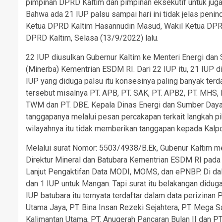
pimpinan DPRD Kaltim dan pimpinan eksekutif untuk juga
Bahwa ada 21 IUP palsu sampai hari ini tidak jelas pen
Ketua DPRD Kaltim Hasannudin Masud, Wakil Ketua DPRD 
DPRD Kaltim, Selasa (13/9/2022) lalu.
22 IUP diusulkan Gubernur Kaltim ke Menteri Energi dan
(Minerba) Kementrian ESDM RI. Dari 22 IUP itu, 21 IUP d
IUP yang diduga palsu itu konsesinya paling banyak terd
tersebut misalnya PT. APB, PT. SAK, PT. APB2, PT. MHS, P
TWM dan PT. DBE. Kepala Dinas Energi dan Sumber Daya M
tanggapanya melalui pesan percakapan terkait langkah p
wilayahnya itu tidak memberikan tanggapan kepada Kalpo
Melalui surat Nomor: 5503/4938/B.Ek, Gubenur Kaltim m
Direktur Mineral dan Batubara Kementrian ESDM RI pad
Lanjut Pengaktifan Data MODI, MOMS, dan ePNBP. Di dala
dan 1 IUP untuk Mangan. Tapi surat itu belakangan didug
IUP batubara itu ternyata terdaftar dalam data perizina
Utama Jaya, PT. Bina Insan Rezeki Sejahtera, PT. Mega Sa
Kalimantan Utama, PT. Anugerah Pancaran Bulan II dan PT