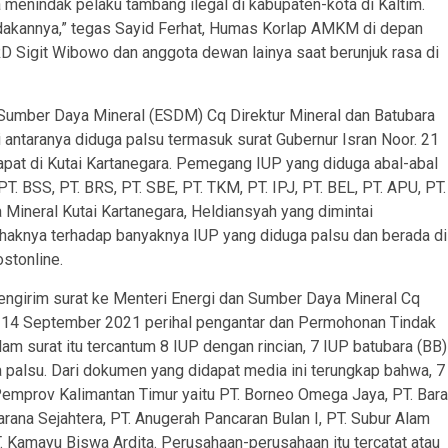
 menindak pelaku tambang ilegal di kabupaten-kota di Kaltim.
indakannya,” tegas Sayid Ferhat, Humas Korlap AMKM di depan
Sigit Wibowo dan anggota dewan lainya saat berunjuk rasa di
 Sumber Daya Mineral (ESDM) Cq Direktur Mineral dan Batubara
i antaranya diduga palsu termasuk surat Gubernur Isran Noor. 21
apat di Kutai Kartanegara. Pemegang IUP yang diduga abal-abal
T. BSS, PT. BRS, PT. SBE, PT. TKM, PT. IPJ, PT. BEL, PT. APU, PT.
ineral Kutai Kartanegara, Heldiansyah yang dimintai
ihaknya terhadap banyaknya IUP yang diduga palsu dan berada di
stonline.
engirim surat ke Menteri Energi dan Sumber Daya Mineral Cq
a 14 September 2021 perihal pengantar dan Permohonan Tindak
m surat itu tercantum 8 IUP dengan rincian, 7 IUP batubara (BB)
a palsu. Dari dokumen yang didapat media ini terungkap bahwa, 7
n Pemprov Kalimantan Timur yaitu PT. Borneo Omega Jaya, PT. Bara
rana Sejahtera, PT. Anugerah Pancaran Bulan I, PT. Subur Alam
. Kamayu Biswa Ardita. Perusahaan-perusahaan itu tercatat atau