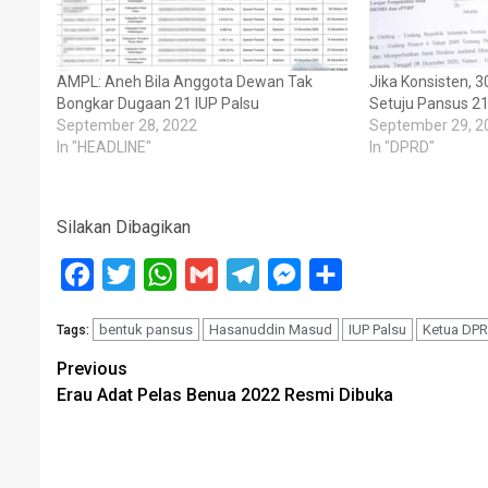
AMPL: Aneh Bila Anggota Dewan Tak
Jika Konsisten,
Bongkar Dugaan 21 IUP Palsu
Setuju Pansus 21
September 28, 2022
September 29, 2
In "HEADLINE"
In "DPRD"
Silakan Dibagikan
Facebook
Twitter
WhatsApp
Gmail
Telegram
Messenger
Share
bentuk pansus
Hasanuddin Masud
IUP Palsu
Ketua DPR
Tags:
Post
Previous
Erau Adat Pelas Benua 2022 Resmi Dibuka
navigation