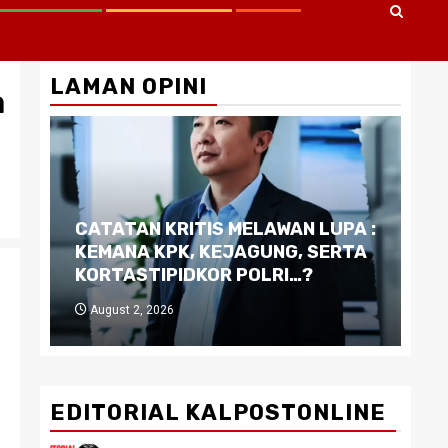
LAMAN OPINI
a
CATATAN KRITIS MELAWAN LUPA :
Di
KEMANA KPK, KEJAGUNG, SERTA
Ku
KORTASTIPIDKOR POLRI…?
Pe
August 2, 2026
J
EDITORIAL KALPOSTONLINE