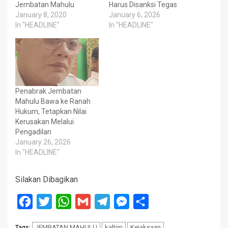
Jembatan Mahulu
Harus Disanksi Tegas
January 8, 2020
January 6, 2026
In "HEADLINE"
In "HEADLINE"
Penabrak Jembatan
Mahulu Bawa ke Ranah
Hukum, Tetapkan Nilai
Kerusakan Melalui
Pengadilan
January 26, 2026
In "HEADLINE"
Silakan Dibagikan
Facebook
Twitter
WhatsApp
Gmail
Telegram
Messenger
Share
JEMBATAN MAHULU
kaltim
Kejaksaan
Tags: