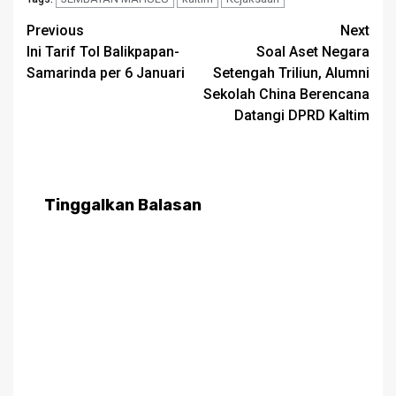
Post
Previous
Next
Ini Tarif Tol Balikpapan-
Soal Aset Negara
navigation
Samarinda per 6 Januari
Setengah Triliun, Alumni
Sekolah China Berencana
Datangi DPRD Kaltim
Tinggalkan Balasan