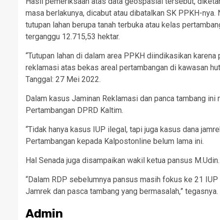
Hasil pemeriksaan atas data geospasial tersebut, diketa
masa berlakunya, dicabut atau dibatalkan SK PPKH-nya. 
tutupan lahan berupa tanah terbuka atau kelas pertamba
terganggu 12.715,53 hektar.
“Tutupan lahan di dalam area PPKH diindikasikan karen
reklamasi atas bekas areal pertambangan di kawasan h
Tanggal: 27 Mei 2022.
Dalam kasus Jaminan Reklamasi dan panca tambang ini m
Pertambangan DPRD Kaltim.
“Tidak hanya kasus IUP ilegal, tapi juga kasus dana jamr
Pertambangan kepada Kalpostonline belum lama ini.
Hal Senada juga disampaikan wakil ketua pansus M.Udin.
“Dalam RDP sebelumnya pansus masih fokus ke 21 IUP p
Jamrek dan pasca tambang yang bermasalah,” tegasnya.
Admin