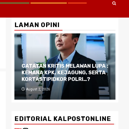
LAMAN OPINI
CATATAN KRITIS MELAWAN LUPA :
Di
KEMANA KPK, KEJAGUNG, SERTA
Ku
KORTASTIPIDKOR POLRI…?
Pe
August 2, 2026
J
EDITORIAL KALPOSTONLINE