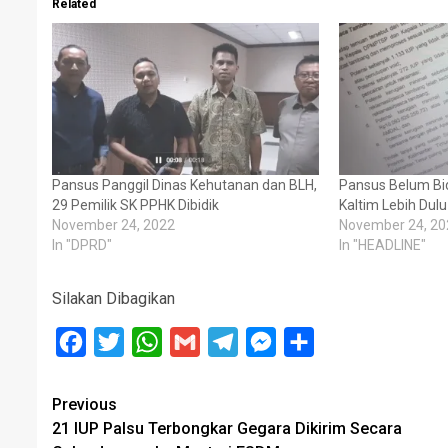
Related
Pansus Panggil Dinas Kehutanan dan BLH,
Pansus Belum Bi
29 Pemilik SK PPHK Dibidik
Kaltim Lebih Dul
November 24, 2022
November 24, 20
In "DPRD"
In "HEADLINE"
Silakan Dibagikan
Facebook
Twitter
WhatsApp
Gmail
Telegram
Messenger
Share
Post
Previous
21 IUP Palsu Terbongkar Gegara Dikirim Secara
navigation