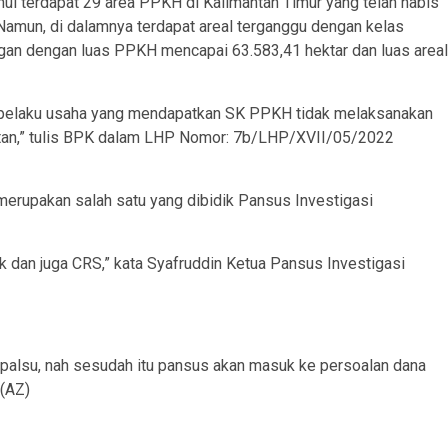
hui terdapat 29 area PPKH di Kalimantan Timur yang telah habis
Namun, di dalamnya terdapat areal terganggu dengan kelas
ngan dengan luas PPKH mencapai 63.583,41 hektar dan luas areal
a pelaku usaha yang mendapatkan SK PPKH tidak melaksanakan
utan,” tulis BPK dalam LHP Nomor: 7b/LHP/XVII/05/2022
erupakan salah satu yang dibidik Pansus Investigasi
ek dan juga CRS,” kata Syafruddin Ketua Pansus Investigasi
alsu, nah sesudah itu pansus akan masuk ke persoalan dana
 (AZ)