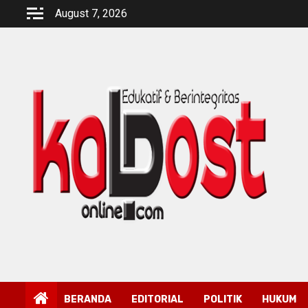
Skip
August 7, 2026
to
content
BERANDA
EDITORIAL
POLITIK
HUKUM