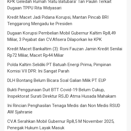
KPK Geledah Rumah ‘Ratu Batubara’ Tan Paulin Terkait
Dugaan TPPU Rita Widyasari
Kredit Macet Jadi Pidana Korupsi, Mantan Pincab BRI
Tenggarong Mengadu ke Presiden
Dugaan Korupsi Pembelian Mobil Gubernur Kaltim Rp8,49
Miliar, 3 Pejabat dan CV.Afisera Dilaporkan ke KPK
Kredit Macet Bankaltim (3): Roni Fauzan Jamin Kredit Senilai
Rp72 Miliar, Macet Rp44 Miliar
Polda Kaltim Selidiki PT Batuah Energi Prima, Pimpinan
Komisi VII DPR: Ini Sangat Parah
DLH Bontang Belum Bicara Soal Galian Milik PT. EUP
Bukti Penggunaan Duit BTT Covid-19 Belum Cukup,
Inspektorat Surati Direktur RSJD Atma Husada Mahakam
Ini Rincian Penghasilan Tenaga Medis dan Non Medis RSUD
AW Sjahranie
CV.A Serahkan Mobil Gubernur Rp8,5 M November 2025,
Penegak Hukum Layak Masuk