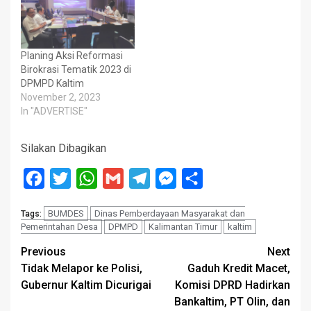
Planing Aksi Reformasi
Birokrasi Tematik 2023 di
DPMPD Kaltim
November 2, 2023
In "ADVERTISE"
Silakan Dibagikan
Facebook
Twitter
WhatsApp
Gmail
Telegram
Messenger
Share
BUMDES
Dinas Pemberdayaan Masyarakat dan
Tags:
Pemerintahan Desa
DPMPD
Kalimantan Timur
kaltim
Post
Previous
Next
Tidak Melapor ke Polisi,
Gaduh Kredit Macet,
navigation
Gubernur Kaltim Dicurigai
Komisi DPRD Hadirkan
Bankaltim, PT Olin, dan