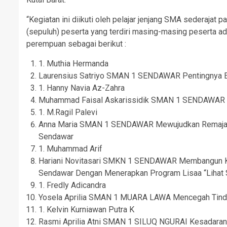
“Kegiatan ini diikuti oleh pelajar jenjang SMA sederajat 
(sepuluh) peserta yang terdiri masing-masing peserta adala
perempuan sebagai berikut :
1. Muthia Hermanda
Laurensius Satriyo SMAN 1 SENDAWAR Pentingnya E
1. Hanny Navia Az-Zahra
Muhammad Faisal Askarissidik SMAN 1 SENDAWAR Pen
1. M.Ragil Palevi
Anna Maria SMAN 1 SENDAWAR Mewujudkan Remaja B
Sendawar
1. Muhammad Arif
Hariani Novitasari SMKN 1 SENDAWAR Membangun Ka
Sendawar Dengan Menerapkan Program Lisaa “Lihat
1. Fredly Adicandra
Yosela Aprilia SMAN 1 MUARA LAWA Mencegah Tindak
1. Kelvin Kurniawan Putra K
Rasmi Aprilia Atni SMAN 1 SILUQ NGURAI Kesadaran