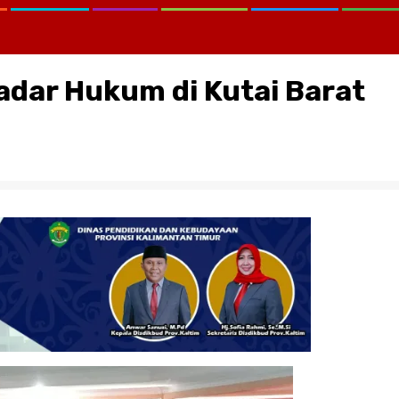
adar Hukum di Kutai Barat
CATATAN KRITIS MELAWAN LUP
KEMANA KPK, KEJAGUNG, SER
KORTASTIPIDKOR POLRI…?
August 2, 2026