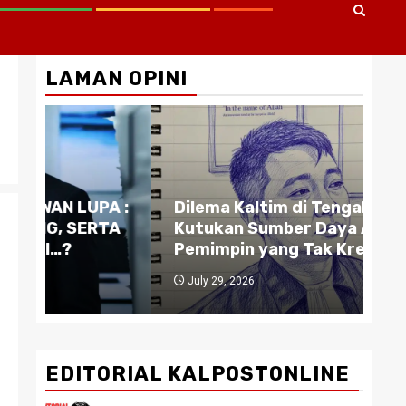
LAMAN OPINI
Gu
A :
Dilema Kaltim di Tengah Krisis:
Pe
TA
Kutukan Sumber Daya Alam dan
Bi
Pemimpin yang Tak Kreatif
da
July 29, 2026
J
EDITORIAL KALPOSTONLINE