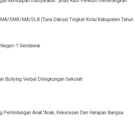
engah kehidupan masyarakat. “jelas Kasi Penkum menerangkan
ng SMA/SMK/MA/SLB (Tuna Daksa) Tingkat Kota/Kabupaten Tahun
a Negeri 1 Sendawar
an Bullying Verbal Dilingkungan Sekolah
g Perlindungan Anak”Anak, Kekerasan Dan Harapan Bangsa