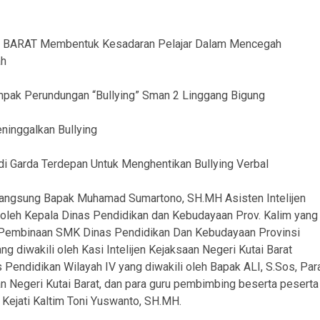
 BARAT Membentuk Kesadaran Pelajar Dalam Mencegah
ah
ak Perundungan “Bullying” Sman 2 Linggang Bigung
inggalkan Bullying
 Garda Terdepan Untuk Menghentikan Bullying Verbal
a langsung Bapak Muhamad Sumartono, SH.MH Asisten Intelijen
g oleh Kepala Dinas Pendidikan dan Kebudayaan Prov. Kalim yang
bid Pembinaan SMK Dinas Pendidikan Dan Kebudayaan Provinsi
g diwakili oleh Kasi Intelijen Kejaksaan Negeri Kutai Barat
Pendidikan Wilayah IV yang diwakili oleh Bapak ALI, S.Sos, Par
an Negeri Kutai Barat, dan para guru pembimbing beserta peserta
 Kejati Kaltim Toni Yuswanto, SH.MH.