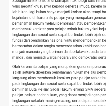
Sebagaimana kita ketahui kemajuan teknologi saat ini di
yang negatif khususnya kepada generasi muda, karena ba
lebih ironi lagi bukan hanya menjadi korban akan tetapi 
kejahatan. oleh karena itu pelajar yang merupakan gene
pemahaman hukum melalui pembinaan atau pembentukan p
membentuk karakter para pelajar terkait hukum yakni kejuj
lingkungan dan sosial serta dapat bertindak lebih bijak
fungsi dari pendidikan nasional yaitu mengembangkan
bermartabat dalam rangka mencerdasakan kehidupan bang
menjadi manusia yang beriman dan bertakwa kepada tuhan 
mandiri, dan menjadi warga negara yang demokratis sert
Oleh karena itu pelajar yang merupakan generasi peneru
salah satunya diberikan pemahaman hukum melalui pembi
langsung akan membentuk karakter para pelajar terkait huk
pada lingkungan dan sosial serta dapat bertindak lebih b
pemilihan Duta Pelajar Sadar Hukum jenjang SMA sederaj
pelajar-pelajar sadar hukum, yang dapat menjadi agen pe
lingkungan sekolah masing-masing, serta dapat menulark