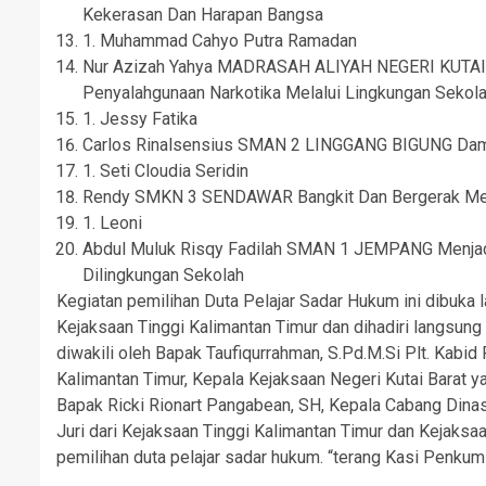
Kekerasan Dan Harapan Bangsa
1. Muhammad Cahyo Putra Ramadan
Nur Azizah Yahya MADRASAH ALIYAH NEGERI KUTAI
Penyalahgunaan Narkotika Melalui Lingkungan Sekol
1. Jessy Fatika
Carlos Rinalsensius SMAN 2 LINGGANG BIGUNG Damp
1. Seti Cloudia Seridin
Rendy SMKN 3 SENDAWAR Bangkit Dan Bergerak Men
1. Leoni
Abdul Muluk Risqy Fadilah SMAN 1 JEMPANG Menjadi
Dilingkungan Sekolah
Kegiatan pemilihan Duta Pelajar Sadar Hukum ini dibuk
Kejaksaan Tinggi Kalimantan Timur dan dihadiri langsun
diwakili oleh Bapak Taufiqurrahman, S.Pd.M.Si Plt. Ka
Kalimantan Timur, Kepala Kejaksaan Negeri Kutai Barat yan
Bapak Ricki Rionart Pangabean, SH, Kepala Cabang Dinas 
Juri dari Kejaksaan Tinggi Kalimantan Timur dan Kejaksa
pemilihan duta pelajar sadar hukum. “terang Kasi Penkum