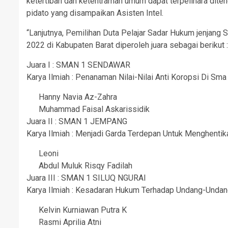
ketertiban dan ketentraman umum dapat terpelihara dit
pidato yang disampaikan Asisten Intel.
“Lanjutnya, Pemilihan Duta Pelajar Sadar Hukum jenja
2022 di Kabupaten Barat diperoleh juara sebagai berikut :
Juara I : SMAN 1 SENDAWAR
Karya Ilmiah : Penanaman Nilai-Nilai Anti Koropsi Di Sm
Hanny Navia Az-Zahra
Muhammad Faisal Askarissidik
Juara II : SMAN 1 JEMPANG
Karya Ilmiah : Menjadi Garda Terdepan Untuk Menghentik
Leoni
Abdul Muluk Risqy Fadilah
Juara III : SMAN 1 SILUQ NGURAI
Karya Ilmiah : Kesadaran Hukum Terhadap Undang-Undan
Kelvin Kurniawan Putra K
Rasmi Aprilia Atni