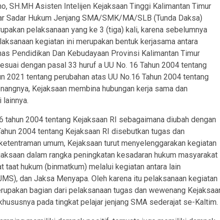
 SH.MH Asisten Intelijen Kejaksaan Tinggi Kalimantan Timur
ajar Sadar Hukum Jenjang SMA/SMK/MA/SLB (Tunda Daksa)
rupakan pelaksanaan yang ke 3 (tiga) kali, karena sebelumnya
laksanaan kegiatan ini merupakan bentuk kerjasama antara
inas Pendidikan Dan Kebudayaan Provinsi Kalimantan Timur
sesuai dengan pasal 33 huruf a UU No. 16 Tahun 2004 tentang
n 2021 tentang perubahan atas UU No.16 Tahun 2004 tentang
enangnya, Kejaksaan membina hubungan kerja sama dan
lainnya.
16 tahun 2004 tentang Kejaksaan RI sebagaimana diubah dengan
ahun 2004 tentang Kejaksaan RI disebutkan tugas dan
 ketentraman umum, Kejaksaan turut menyelenggarakan kegiatan
jaksaan dalam rangka peningkatan kesadaran hukum masyarakat
taat hukum (binmatkum) melalui kegiatan antara lain
S), dan Jaksa Menyapa. Oleh karena itu pelaksanaan kegiatan
merupakan bagian dari pelaksanaan tugas dan wewenang Kejaksaa
ususnya pada tingkat pelajar jenjang SMA sederajat se-Kaltim.