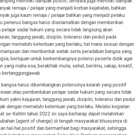
samping memiliki dampak positif, ternyata juga memiliki dampak
nyak remaja / pelajar yang menjadi korban kejahatan, bahkan
banyak juga kaum remaja / pelajar bahkan yang menjadi pelaku
rasi penerus bangsa harus diselamatkan dengan memberikan
elajar sadar hukum yang secara tidak langsung akan
uran, tanggung jawab, disiplin, toleransi dan peduli pada
 dengan mematuhi ketentuan yang berlaku, hal mana sesuai dengan
 kemampuan dan membentuk watak serta peradaban bangsa yang
sa, bertujuan untuk berkembangnya potensi peserta didik agar
yang maha esa, berakhlak mulia, sehat, berilmu, cakap, kreatif,
a bertanggungjawab.
s bangsa harus dikembangkan potensinya kearah yang positif
naan atau pembentukan pelajar sadar hukum yang secara tidak
um yakni kejujuran, tanggung jawab, disiplin, toleransi dan pedul
ijak dengan mematuhi ketentuan yang berlaku. Melalui kegiatan
at se-Kaltim tahun 2022 ini saya berharap dapat melahirkan
rubahan (agent of change) di tengah masyarakat khususnya di
an hal-hal positif dan bermanfaat bagi masyarakat, sehingga