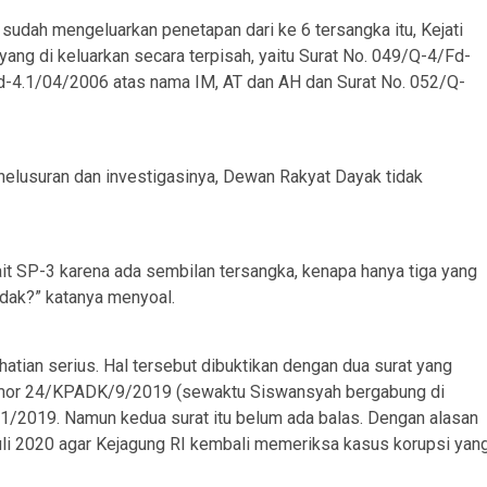
sudah mengeluarkan penetapan dari ke 6 tersangka itu, Kejati
 yang di keluarkan secara terpisah, yaitu Surat No. 049/Q-4/Fd-
d-4.1/04/2006 atas nama IM, AT dan AH dan Surat No. 052/Q-
enelusuran dan investigasinya, Dewan Rakyat Dayak tidak
it SP-3 karena ada sembilan tersangka, kenapa hanya tiga yang
idak?” katanya menyoal.
ian serius. Hal tersebut dibuktikan dengan dua surat yang
nomor 24/KPADK/9/2019 (sewaktu Siswansyah bergabung di
1/2019. Namun kedua surat itu belum ada balas. Dengan alasan
uli 2020 agar Kejagung RI kembali memeriksa kasus korupsi yan