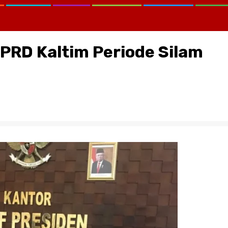
PRD Kaltim Periode Silam
CATATAN KRITIS MELAWAN LUP
KEMANA KPK, KEJAGUNG, SER
KORTASTIPIDKOR POLRI…?
August 2, 2026