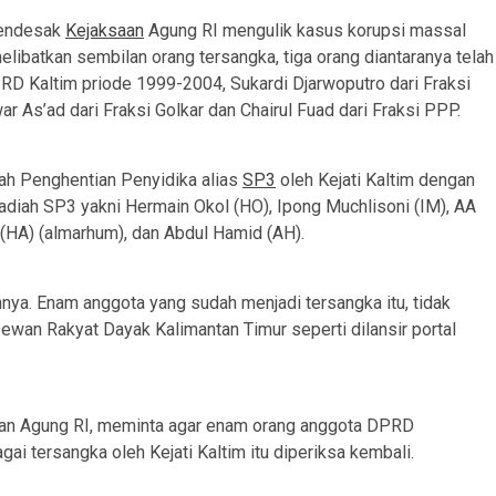
mendesak
Kejaksaan
Agung RI mengulik kasus korupsi massal
libatkan sembilan orang tersangka, tiga orang diantaranya telah
D Kaltim priode 1999-2004, Sukardi Djarwoputro dari Fraksi
 As’ad dari Fraksi Golkar dan Chairul Fuad dari Fraksi PPP.
tah Penghentian Penyidika alias
SP3
oleh Kejati Kaltim dengan
adiah SP3 yakni Hermain Okol (HO), Ipong Muchlisoni (IM), AA
(HA) (almarhum), dan Abdul Hamid (AH).
nnya. Enam anggota yang sudah menjadi tersangka itu, tidak
ewan Rakyat Dayak Kalimantan Timur seperti dilansir portal
aan Agung RI, meminta agar enam orang anggota DPRD
i tersangka oleh Kejati Kaltim itu diperiksa kembali.