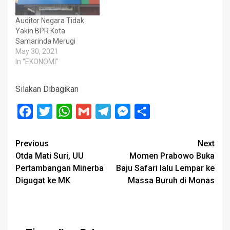
Auditor Negara Tidak
Yakin BPR Kota
Samarinda Merugi
May 30, 2021
In "EKONOMI"
Silakan Dibagikan
Facebook
Twitter
WhatsApp
Gmail
Telegram
Messenger
Share
Post
Previous
Next
Otda Mati Suri, UU
Momen Prabowo Buka
navigation
Pertambangan Minerba
Baju Safari lalu Lempar ke
Digugat ke MK
Massa Buruh di Monas