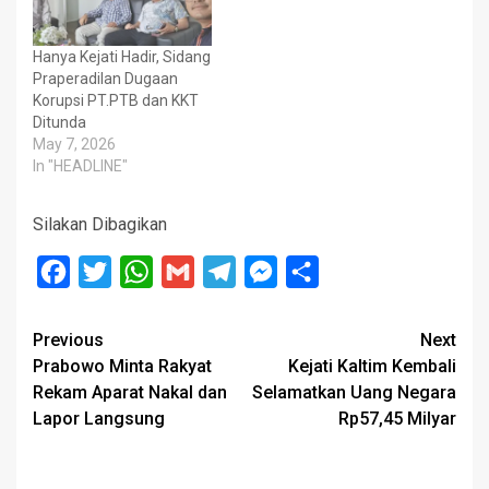
Hanya Kejati Hadir, Sidang
Praperadilan Dugaan
Korupsi PT.PTB dan KKT
Ditunda
May 7, 2026
In "HEADLINE"
Silakan Dibagikan
Facebook
Twitter
WhatsApp
Gmail
Telegram
Messenger
Share
Post
Previous
Next
Prabowo Minta Rakyat
Kejati Kaltim Kembali
navigation
Rekam Aparat Nakal dan
Selamatkan Uang Negara
Lapor Langsung
Rp57,45 Milyar