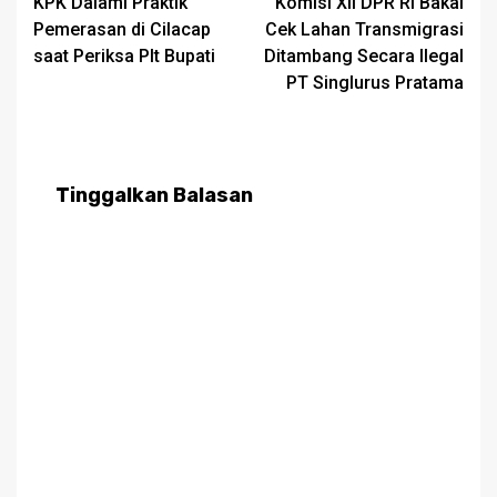
KPK Dalami Praktik
Komisi XII DPR RI Bakal
navigation
Pemerasan di Cilacap
Cek Lahan Transmigrasi
saat Periksa Plt Bupati
Ditambang Secara Ilegal
PT Singlurus Pratama
Tinggalkan Balasan