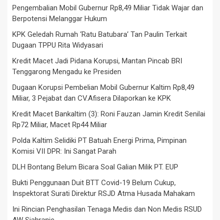
Pengembalian Mobil Gubernur Rp8,49 Miliar Tidak Wajar dan
Berpotensi Melanggar Hukum
KPK Geledah Rumah ‘Ratu Batubara’ Tan Paulin Terkait
Dugaan TPPU Rita Widyasari
Kredit Macet Jadi Pidana Korupsi, Mantan Pincab BRI
Tenggarong Mengadu ke Presiden
Dugaan Korupsi Pembelian Mobil Gubernur Kaltim Rp8,49
Miliar, 3 Pejabat dan CV.Afisera Dilaporkan ke KPK
Kredit Macet Bankaltim (3): Roni Fauzan Jamin Kredit Senilai
Rp72 Miliar, Macet Rp44 Miliar
Polda Kaltim Selidiki PT Batuah Energi Prima, Pimpinan
Komisi VII DPR: Ini Sangat Parah
DLH Bontang Belum Bicara Soal Galian Milik PT. EUP
Bukti Penggunaan Duit BTT Covid-19 Belum Cukup,
Inspektorat Surati Direktur RSJD Atma Husada Mahakam
Ini Rincian Penghasilan Tenaga Medis dan Non Medis RSUD
AW Sjahranie