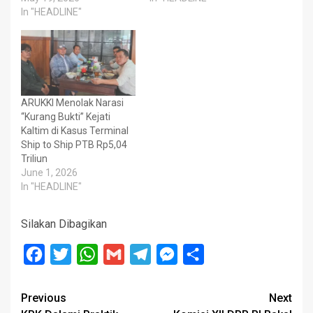
In "HEADLINE"
ARUKKI Menolak Narasi
“Kurang Bukti” Kejati
Kaltim di Kasus Terminal
Ship to Ship PTB Rp5,04
Triliun
June 1, 2026
In "HEADLINE"
Silakan Dibagikan
Facebook
Twitter
WhatsApp
Gmail
Telegram
Messenger
Share
Post
Previous
Next