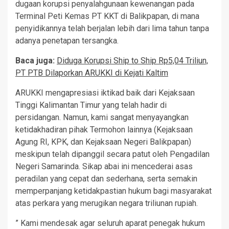
dugaan korupsi penyalahgunaan kewenangan pada
Terminal Peti Kemas PT KKT di Balikpapan, di mana
penyidikannya telah berjalan lebih dari lima tahun tanpa
adanya penetapan tersangka.
Baca juga:
Diduga Korupsi Ship to Ship Rp5,04 Triliun,
PT PTB Dilaporkan ARUKKI di Kejati Kaltim
ARUKKI mengapresiasi iktikad baik dari Kejaksaan
Tinggi Kalimantan Timur yang telah hadir di
persidangan. Namun, kami sangat menyayangkan
ketidakhadiran pihak Termohon lainnya (Kejaksaan
Agung RI, KPK, dan Kejaksaan Negeri Balikpapan)
meskipun telah dipanggil secara patut oleh Pengadilan
Negeri Samarinda. Sikap abai ini mencederai asas
peradilan yang cepat dan sederhana, serta semakin
memperpanjang ketidakpastian hukum bagi masyarakat
atas perkara yang merugikan negara triliunan rupiah.
” Kami mendesak agar seluruh aparat penegak hukum