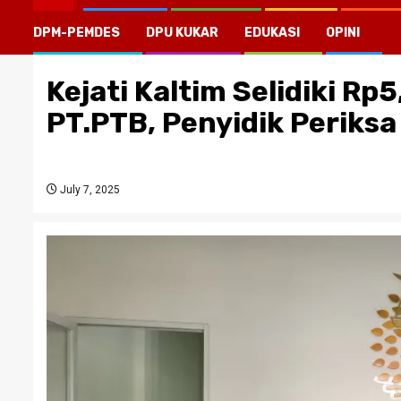
DPM-PEMDES
DPU KUKAR
EDUKASI
OPINI
Kejati Kaltim Selidiki Rp
PT.PTB, Penyidik Periks
July 7, 2025