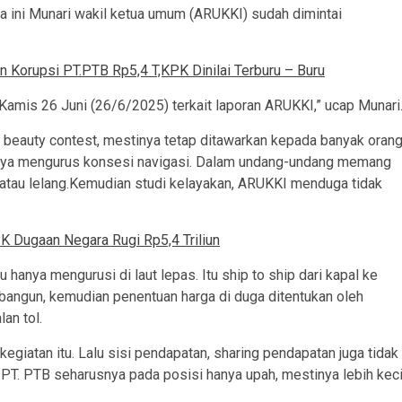
ama ini Munari wakil ketua umum (ARUKKI) sudah dimintai
n Korupsi PT.PTB Rp5,4 T,KPK Dinilai Terburu – Buru
 Kamis 26 Juni (26/6/2025) terkait laporan ARUKKI,” ucap Munari
beauty contest, mestinya tetap ditawarkan kepada banyak orang
manya mengurus konsesi navigasi. Dalam undang-undang memang
t atau lelang.Kemudian studi kelayakan, ARUKKI menduga tidak
 Dugaan Negara Rugi Rp5,4 Triliun
hanya mengurusi di laut lepas. Itu ship to ship dari kapal ke
dibangun, kemudian penentuan harga di duga ditentukan oleh
lan tol.
giatan itu. Lalu sisi pendapatan, sharing pendapatan juga tidak
PT. PTB seharusnya pada posisi hanya upah, mestinya lebih keci