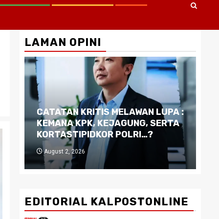
LAMAN OPINI
CATATAN KRITIS MELAWAN LUPA :
Di
KEMANA KPK, KEJAGUNG, SERTA
Ku
KORTASTIPIDKOR POLRI…?
Pe
August 2, 2026
J
EDITORIAL KALPOSTONLINE