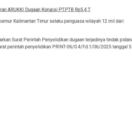
ran ARUKKI Dugaan Korupsi PT.PTB Rp5,4 T
ernur Kalimantan Timur selaku penguasa wilayah 12 mil dari
rkan Surat Perintah Penyelidikan dugaan terjadinya tindak pidan
urat perintah penyelidikan PRINT-06/0.4/Fd.1/06/2025 tanggal 5