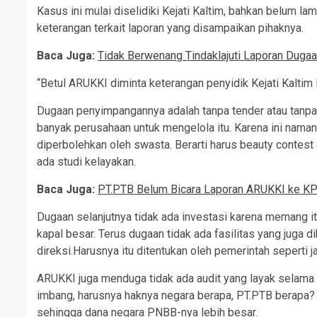
Kasus ini mulai diselidiki Kejati Kaltim, bahkan belum l
keterangan terkait laporan yang disampaikan pihaknya.
Baca Juga:
Tidak Berwenang Tindaklajuti Laporan Dugaa
“Betul ARUKKI diminta keterangan penyidik Kejati Kaltim
Dugaan penyimpangannya adalah tanpa tender atau tanpa 
banyak perusahaan untuk mengelola itu. Karena ini na
diperbolehkan oleh swasta. Berarti harus beauty contes
ada studi kelayakan.
Baca Juga:
PT.PTB Belum Bicara Laporan ARUKKI ke KPK
Dugaan selanjutnya tidak ada investasi karena memang itu 
kapal besar. Terus dugaan tidak ada fasilitas yang juga 
direksi.Harusnya itu ditentukan oleh pemerintah seperti ja
ARUKKI juga menduga tidak ada audit yang layak selama ke
imbang, harusnya haknya negara berapa, PT.PTB berapa? 
sehingga dana negara PNBB-nya lebih besar.