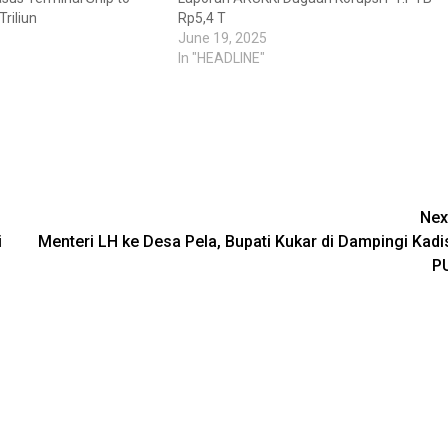
riliun
Rp5,4 T
June 19, 2025
In "HEADLINE"
Nex
i
Menteri LH ke Desa Pela, Bupati Kukar di Dampingi Kadi
P