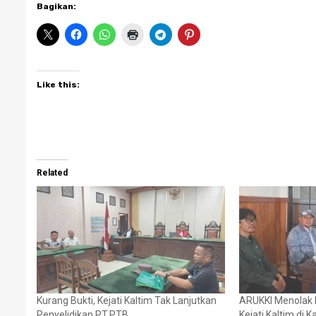
Bagikan:
Like this:
Related
Kurang Bukti, Kejati Kaltim Tak Lanjutkan
ARUKKI Menolak N
Penyelidikan PT.PTB
Kejati Kaltim di 