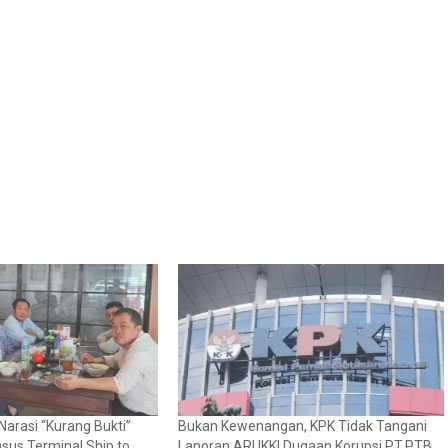
arasi “Kurang Bukti”
Bukan Kewenangan, KPK Tidak Tangani
Kasus Terminal Ship to
Laporan ARUKKI Dugaan Korupsi PT.PTB