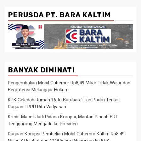
PERUSDA PT. BARA KALTIM
BANYAK DIMINATI
Pengembalian Mobil Gubernur Rp8,49 Miliar Tidak Wajar dan
Berpotensi Melanggar Hukum
KPK Geledah Rumah ‘Ratu Batubara’ Tan Paulin Terkait
Dugaan TPPU Rita Widyasari
Kredit Macet Jadi Pidana Korupsi, Mantan Pincab BRI
Tenggarong Mengadu ke Presiden
Dugaan Korupsi Pembelian Mobil Gubernur Kaltim Rp8,49
Miliar, 3 Pejabat dan CV.Afisera Dilaporkan ke KPK