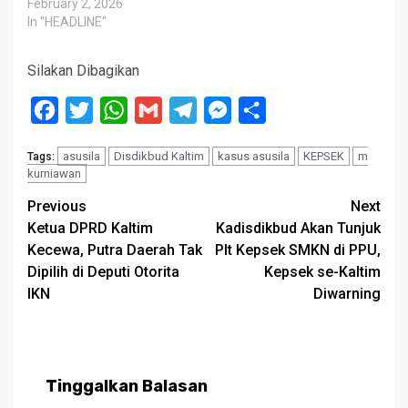
February 2, 2026
In "HEADLINE"
Silakan Dibagikan
Facebook
Twitter
WhatsApp
Gmail
Telegram
Messenger
Share
asusila
Disdikbud Kaltim
kasus asusila
KEPSEK
m
Tags:
kurniawan
Post
Previous
Next
Ketua DPRD Kaltim
Kadisdikbud Akan Tunjuk
navigation
Kecewa, Putra Daerah Tak
Plt Kepsek SMKN di PPU,
Dipilih di Deputi Otorita
Kepsek se-Kaltim
IKN
Diwarning
Tinggalkan Balasan