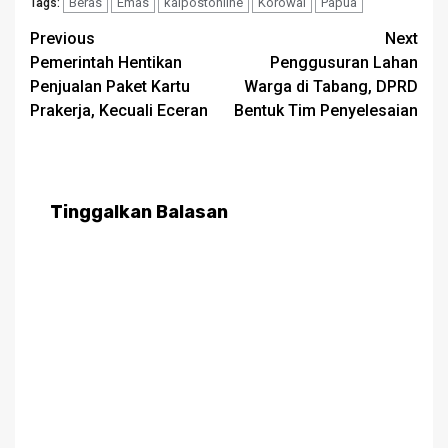
Beras
Emas
kalpostonline
Korowai
Papua
Tags:
Post
Previous
Next
Pemerintah Hentikan
Penggusuran Lahan
navigation
Penjualan Paket Kartu
Warga di Tabang, DPRD
Prakerja, Kecuali Eceran
Bentuk Tim Penyelesaian
Tinggalkan Balasan