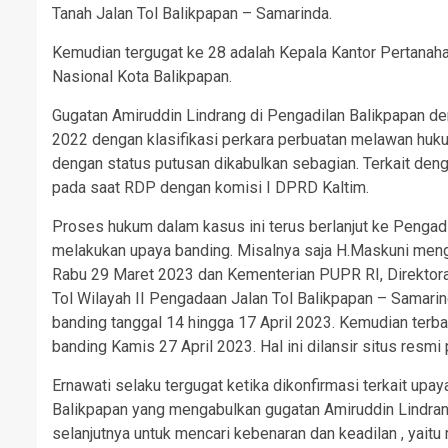
Tanah Jalan Tol Balikpapan – Samarinda.
Kemudian tergugat ke 28 adalah Kepala Kantor Pertanah
Nasional Kota Balikpapan.
Gugatan Amiruddin Lindrang di Pengadilan Balikpapan 
2022 dengan klasifikasi perkara perbuatan melawan hu
dengan status putusan dikabulkan sebagian. Terkait deng
pada saat RDP dengan komisi I DPRD Kaltim.
Proses hukum dalam kasus ini terus berlanjut ke Pengadi
melakukan upaya banding. Misalnya saja H.Maskuni men
Rabu 29 Maret 2023 dan Kementerian PUPR RI, Direktora
Tol Wilayah II Pengadaan Jalan Tol Balikpapan – Samari
banding tanggal 14 hingga 17 April 2023. Kemudian ter
banding Kamis 27 April 2023. Hal ini dilansir situs resmi
Ernawati selaku tergugat ketika dikonfirmasi terkait up
Balikpapan yang mengabulkan gugatan Amiruddin Lindran
selanjutnya untuk mencari kebenaran dan keadilan , yait