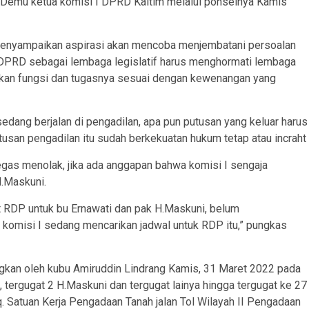
n Demu ketua komisi I DPRD Kaltim melalui ponselnya Kamis
menyampaikan aspirasi akan mencoba menjembatani persoalan
 DPRD sebagai lembaga legislatif harus menghormati lembaga
ankan fungsi dan tugasnya sesuai dengan kewenangan yang
edang berjalan di pengadilan, apa pun putusan yang keluar harus
tusan pengadilan itu sudah berkekuatan hukum tetap atau incraht
tegas menolak, jika ada anggapan bahwa komisi I sengaja
.Maskuni.
 RDP untuk bu Ernawati dan pak H.Maskuni, belum
komisi I sedang mencarikan jadwal untuk RDP itu,” pungkas
ngkan oleh kubu Amiruddin Lindrang Kamis, 31 Maret 2022 pada
 tergugat 2 H.Maskuni dan tergugat lainya hingga tergugat ke 27
. Satuan Kerja Pengadaan Tanah jalan Tol Wilayah II Pengadaan