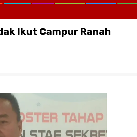
idak Ikut Campur Ranah
CATATAN KRITIS MELAWAN LUP
KEMANA KPK, KEJAGUNG, SER
KORTASTIPIDKOR POLRI…?
August 2, 2026