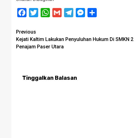
Facebook
Twitter
WhatsApp
Gmail
Telegram
Messenger
Share
Post
Previous
Kejati Kaltim Lakukan Penyuluhan Hukum Di SMKN 2
navigation
Penajam Paser Utara
Tinggalkan Balasan