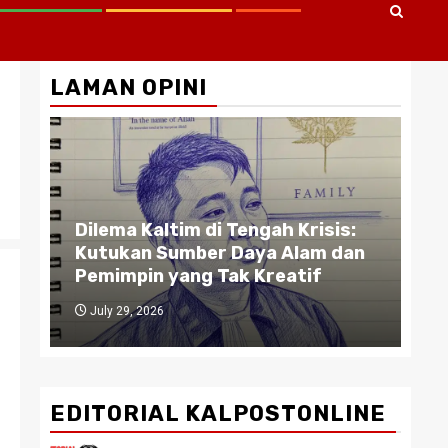
LAMAN OPINI
Gu
A :
Dilema Kaltim di Tengah Krisis:
Pe
TA
Kutukan Sumber Daya Alam dan
Bi
Pemimpin yang Tak Kreatif
da
July 29, 2026
J
EDITORIAL KALPOSTONLINE