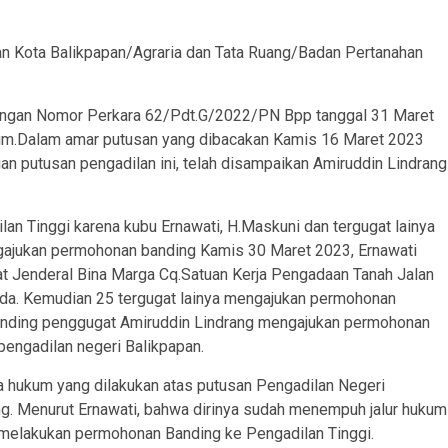
an Kota Balikpapan/Agraria dan Tata Ruang/Badan Pertanahan
dengan Nomor Perkara 62/Pdt.G/2022/PN Bpp tanggal 31 Maret
kum.Dalam amar putusan yang dibacakan Kamis 16 Maret 2023
an putusan pengadilan ini, telah disampaikan Amiruddin Lindrang
lan Tinggi karena kubu Ernawati, H.Maskuni dan tergugat lainya
gajukan permohonan banding Kamis 30 Maret 2023, Ernawati
t Jenderal Bina Marga Cq.Satuan Kerja Pengadaan Tanah Jalan
nda. Kemudian 25 tergugat lainya mengajukan permohonan
banding penggugat Amiruddin Lindrang mengajukan permohonan
 pengadilan negeri Balikpapan.
aya hukum yang dilakukan atas putusan Pengadilan Negeri
g. Menurut Ernawati, bahwa dirinya sudah menempuh jalur hukum
u melakukan permohonan Banding ke Pengadilan Tinggi.