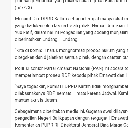
putusan pengadilan yang dilaksanakan,” jelas Baharuddi
(5/7/23)
Menurut Dia, DPRD Kaltim sebagai tempat masyarakat 
yang diadukan oleh kedua belah pihak. Namun demikian,
Yudikatif, dalam hal ini Pengadilan yang sedang menjal
diperintahkan Undang – Undang.
“Kita di komisi I harus menghormati proses hukum yang s
ditegakan dan dijalankan semua pihak, dengan catatan pu
Politisi senior Partai Amanat Nasional (PAN) ini secara 
memperlambat proses RDP kepada pihak Ernawati dan H
“Saya tegaskan, komisi I DPRD Kaltim tidak menghambat
dilaksanakanya RDP semata – mata karena Jadwal. Kami 
mantan aktivis Jatam.
Sebagaimana diberitakan media ini, Gugatan awal dilaya
pengadilan Negeri Balikpapan dengan tergugat I Ernawati,
Kementerian PUPR RI, Direktorat Jenderal Bina Marga Cq