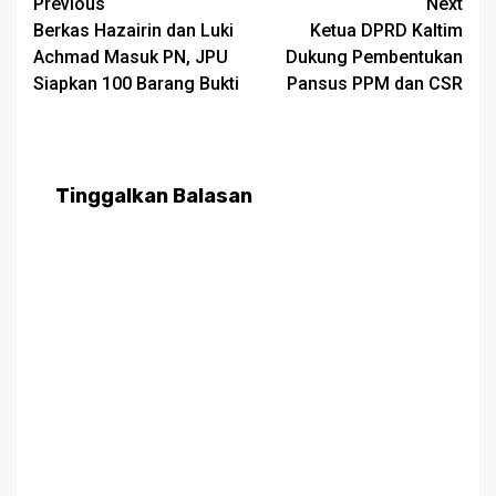
Post
Previous
Next
Berkas Hazairin dan Luki
Ketua DPRD Kaltim
navigation
Achmad Masuk PN, JPU
Dukung Pembentukan
Siapkan 100 Barang Bukti
Pansus PPM dan CSR
Tinggalkan Balasan