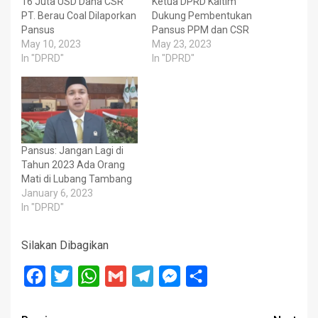
16 Juta USD Dana CSR
Ketua DPRD Kaltim
PT. Berau Coal Dilaporkan
Dukung Pembentukan
Pansus
Pansus PPM dan CSR
May 10, 2023
May 23, 2023
In "DPRD"
In "DPRD"
Pansus: Jangan Lagi di
Tahun 2023 Ada Orang
Mati di Lubang Tambang
January 6, 2023
In "DPRD"
Silakan Dibagikan
Facebook
Twitter
WhatsApp
Gmail
Telegram
Messenger
Share