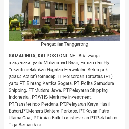
Pengadilan Tenggarong
SAMARINDA, KALPOSTONLINE |
Ada warga
masyarakat yaitu Muhammad Basri, Firman dan Ely
Yosanti melakukan Gugatan Perwakilan Kelompok
(Class Action) terhadap 11 Perseroan Terbatas (PT)
yaitu PT. Bintang Kartika Segara, PT. Pelita Samudera
Shipping, PT.Mutiara Jawa, PT.Pelayaran Shipping
Indonesia , PT.WHS Maritime Investment,
PT.Transferindo Perdana, PT.Pelayaran Karya Hasil
Bahari,PT.Menara Bahtera Perkasa, PT.Kayan Putra
Utama Coal, PT.Asian Bulk Logistics dan PT.Pelabuhan
Tiga Bersaudara.