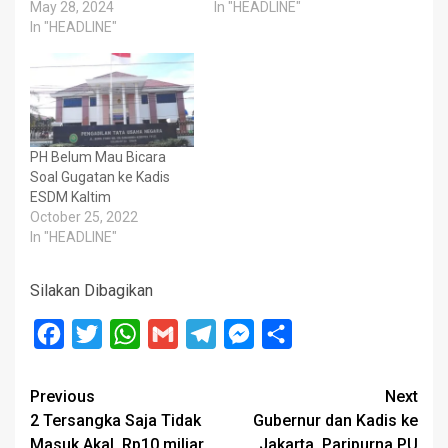
May 28, 2024
In "HEADLINE"
In "HEADLINE"
PH Belum Mau Bicara
Soal Gugatan ke Kadis
ESDM Kaltim
October 25, 2022
In "HEADLINE"
Silakan Dibagikan
Facebook
Twitter
WhatsApp
Gmail
Telegram
Messenger
Share
Post
Previous
Next
2 Tersangka Saja Tidak
Gubernur dan Kadis ke
navigation
Masuk Akal, Rp10 miliar
Jakarta, Paripurna PU