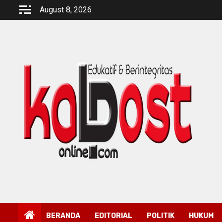
Skip
August 8, 2026
to
content
BERANDA
EDITORIAL
POLITIK
HUKUM