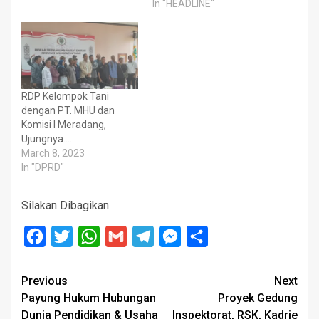
In "HEADLINE"
RDP Kelompok Tani
dengan PT. MHU dan
Komisi I Meradang,
Ujungnya….
March 8, 2023
In "DPRD"
Silakan Dibagikan
Facebook
Twitter
WhatsApp
Gmail
Telegram
Messenger
Share
Post
Previous
Next
Payung Hukum Hubungan
Proyek Gedung
navigation
Dunia Pendidikan & Usaha
Inspektorat, RSK, Kadrie