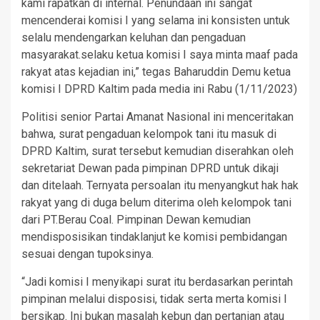
kami rapatkan di internal. Penundaan ini sangat
mencenderai komisi I yang selama ini konsisten untuk
selalu mendengarkan keluhan dan pengaduan
masyarakat.selaku ketua komisi I saya minta maaf pada
rakyat atas kejadian ini,” tegas Baharuddin Demu ketua
komisi I DPRD Kaltim pada media ini Rabu (1/11/2023)
Politisi senior Partai Amanat Nasional ini menceritakan
bahwa, surat pengaduan kelompok tani itu masuk di
DPRD Kaltim, surat tersebut kemudian diserahkan oleh
sekretariat Dewan pada pimpinan DPRD untuk dikaji
dan ditelaah. Ternyata persoalan itu menyangkut hak hak
rakyat yang di duga belum diterima oleh kelompok tani
dari PT.Berau Coal. Pimpinan Dewan kemudian
mendisposisikan tindaklanjut ke komisi pembidangan
sesuai dengan tupoksinya.
“Jadi komisi I menyikapi surat itu berdasarkan perintah
pimpinan melalui disposisi, tidak serta merta komisi I
bersikap. Ini bukan masalah kebun dan pertanian atau