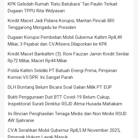
KPK Geledah Rumah ‘Ratu Batubara’ Tan Paulin Terkait
Dugaan TPPU Rita Widyasari
Kredit Macet Jadi Pidana Korupsi, Mantan Pincab BRI
Tenggarong Mengadu ke Presiden
Dugaan Korupsi Pembelian Mobil Gubernur Kaltim Rp8,49
Miliar, 3 Pejabat dan CV.Afisera Dilaporkan ke KPK
Kredit Macet Bankaltim (3): Roni Fauzan Jamin Kredit Senilai
Rp72 Miliar, Macet Rp44 Miliar
Polda Kaltim Selidiki PT Batuah Energi Prima, Pimpinan
Komisi VII DPR: Ini Sangat Parah
DLH Bontang Belum Bicara Soal Galian Milik PT. EUP
Bukti Penggunaan Duit BTT Covid-19 Belum Cukup,
Inspektorat Surati Direktur RSJD Atma Husada Mahakam
Ini Rincian Penghasilan Tenaga Medis dan Non Medis RSUD
AW Sjahranie
CV.A Serahkan Mobil Gubernur Rp8,5 M November 2025,
Penegak Hukum Layak Masuk