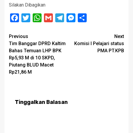
Silakan Dibagikan
Facebook
Twitter
WhatsApp
Gmail
Telegram
Messenger
Share
Post
Previous
Next
Tim Banggar DPRD Kaltim
Komisi I Pelajari status
navigation
Bahas Temuan LHP BPK
PMA PT.KPB
Rp5,93 M di 10 SKPD,
Piutang BLUD Macet
Rp21,86 M
Tinggalkan Balasan