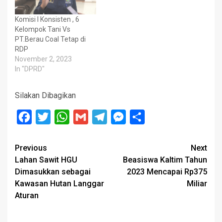
Komisi I Konsisten , 6
Kelompok Tani Vs
PT.Berau Coal Tetap di
RDP
November 2, 2023
In "DPRD"
Silakan Dibagikan
Facebook
Twitter
WhatsApp
Gmail
Telegram
Messenger
Share
Post
Previous
Next
Lahan Sawit HGU
Beasiswa Kaltim Tahun
navigation
Dimasukkan sebagai
2023 Mencapai Rp375
Kawasan Hutan Langgar
Miliar
Aturan