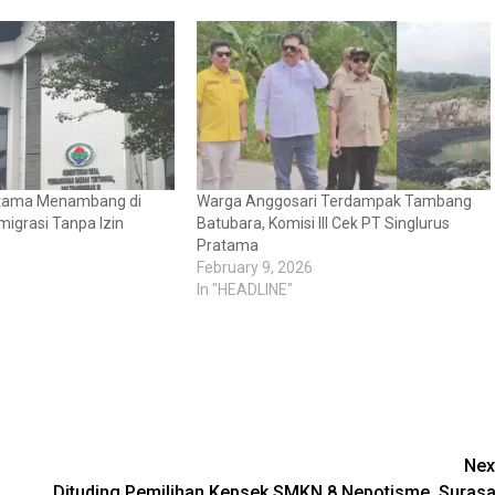
atama Menambang di
Warga Anggosari Terdampak Tambang
igrasi Tanpa Izin
Batubara, Komisi III Cek PT Singlurus
Pratama
February 9, 2026
In "HEADLINE"
Nex
Dituding Pemilihan Kepsek SMKN 8 Nepotisme, Surasa