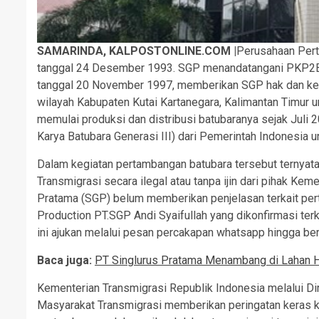
SAMARINDA, KALPOSTONLINE.COM |
Perusahaan Pert
tanggal 24 Desember 1993. SGP menandatangani PKP2B 
tanggal 20 November 1997, memberikan SGP hak dan kew
wilayah Kabupaten Kutai Kartanegara, Kalimantan Timur u
memulai produksi dan distribusi batubaranya sejak Juli
Karya Batubara Generasi III) dari Pemerintah Indonesia un
Dalam kegiatan pertambangan batubara tersebut ternyata 
Transmigrasi secara ilegal atau tanpa ijin dari pihak Kem
Pratama (SGP) belum memberikan penjelasan terkait pert
Production PT.SGP Andi Syaifullah yang dikonfirmasi ter
ini ajukan melalui pesan percakapan whatsapp hingga ber
Baca juga:
PT Singlurus Pratama Menambang di Lahan H
Kementerian Transmigrasi Republik Indonesia melalui 
Masyarakat Transmigrasi memberikan peringatan keras k