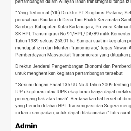
pertambangan dalam wilayah lahan transmigrasi tanpa izi
” Yang Terhormat (Yth) Direktur PT Singlurus Pratama, 
perusahaan Saudara di Desa Tani Bhakti Kecamatan Samb
Samboja, Kabupaten Kutai Kartanegara, Provinsi Kalimant
SK HPL Transmigrasi No 91/HPL/DA/89 milik Kementeria
Tahun 1989 seluas 253,01 ha. Sampai saat ini kegiatan
mendapat izin dari Menteri Transmigrasi,” tegas Nirwa
Pemberdayaan Masyarakat Transmigrasi yang ditujukan p
Direktur Jenderal Pengembangan Ekonomi dan Pemberd
untuk menghentikan kegiatan pertambangan tersebut.
” Sesuai dengan Pasal 135 UU No 4 Tahun 2009 tentang
IUP eksplorasi atau IUPK eksplorasi hanya dapat melaks
pemegang hak atas tanah”. Berdasarkan hal tersebut dimi
yang berada di lahan HPL Transmigrasi dan Segera mengu
ini kami sampaikan, untuk dapat dilaksanakan,” tulis sura
Admin