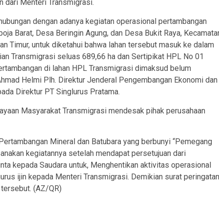
n dari Menteri Transmigrasi.
Sehubungan dengan adanya kegiatan operasional pertambangan
oja Barat, Desa Beringin Agung, dan Desa Bukit Raya, Kecamata
an Timur, untuk diketahui bahwa lahan tersebut masuk ke dalam
n Transmigrasi seluas 689,66 ha dan Sertipikat HPL No 01
 pertambangan di lahan HPL Transmigrasi dimaksud belum
n Ahmad Helmi Plh. Direktur Jenderal Pengembangan Ekonomi dan
ada Direktur PT Singlurus Pratama.
ayaan Masyarakat Transmigrasi mendesak pihak perusahaan
 Pertambangan Mineral dan Batubara yang berbunyi “Pemegang
anakan kegiatannya setelah mendapat persetujuan dari
nta kepada Saudara untuk, Menghentikan aktivitas operasional
rus ijin kepada Menteri Transmigrasi. Demikian surat peringata
t tersebut. (AZ/QR)