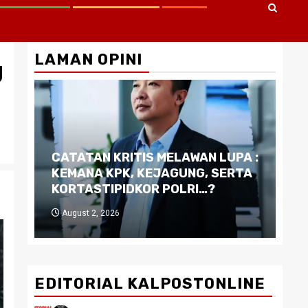
LAMAN OPINI
g
CATATAN KRITIS MELAWAN LUPA :
Di
KEMANA KPK, KEJAGUNG, SERTA
Ku
KORTASTIPIDKOR POLRI…?
Pe
August 2, 2026
J
EDITORIAL KALPOSTONLINE