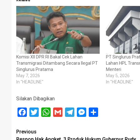
Related
Komisi XII DPR RI Bakal Cek Lahan
PT Singlurus Pr
Transmigrasi Ditambang Secara Ilegal PT
Lahan HPL Transm
Singlurus Pratama
Menteri
May 7, 2026
May 5, 2026
In "HEADLINE"
In "HEADLINE"
Silakan Dibagikan
Facebook
Twitter
WhatsApp
Gmail
Telegram
Messenger
Share
Post
Previous
Respon Hak Angket, 3 Produk Hukum Gubernur Rudy