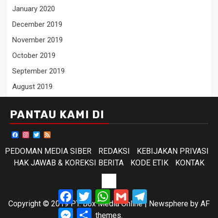
January 2020
December 2019
November 2019
October 2019
September 2019
August 2019
PANTAU KAMI DI
Facebook
Instagram
Twitter
Feed
PEDOMAN MEDIA SIBER
REDAKSI
KEBIJAKAN PRIVASI
HAK JAWAB & KOREKSI BERITA
KODE ETIK
KONTAK
KODE
Facebook
Twitter
WhatsApp
Gmail
Telegram
ETIK
Copyright © 2019 PT. Box Media Online
|
Newsphere
by AF
Messenger
Share
themes.