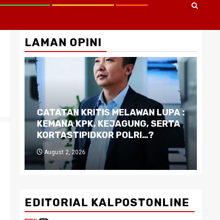
LAMAN OPINI
CATATAN KRITIS MELAWAN LUPA :
Di
KEMANA KPK, KEJAGUNG, SERTA
Ku
KORTASTIPIDKOR POLRI…?
Pe
August 2, 2026
J
EDITORIAL KALPOSTONLINE