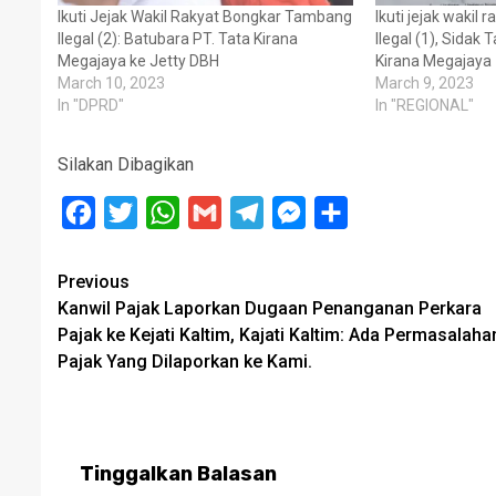
Ikuti Jejak Wakil Rakyat Bongkar Tambang
Ikuti jejak wakil
Ilegal (2): Batubara PT. Tata Kirana
Ilegal (1), Sidak
Megajaya ke Jetty DBH
Kirana Megajaya
March 10, 2023
March 9, 2023
In "DPRD"
In "REGIONAL"
Silakan Dibagikan
Facebook
Twitter
WhatsApp
Gmail
Telegram
Messenger
Share
Post
Previous
Kanwil Pajak Laporkan Dugaan Penanganan Perkara
navigation
Pajak ke Kejati Kaltim, Kajati Kaltim: Ada Permasalaha
Pajak Yang Dilaporkan ke Kami.
Tinggalkan Balasan