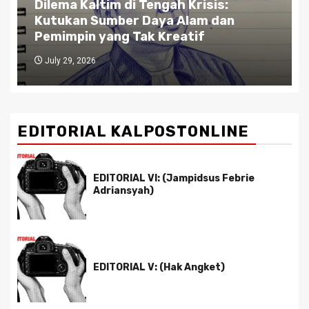
Dilema Kaltim di Tengah Krisis:
Gube
Kutukan Sumber Daya Alam dan
Jala
Pemimpin yang Tak Kreatif
Anta
July 29, 2026
July 
EDITORIAL KALPOSTONLINE
EDITORIAL VI: (Jampidsus Febrie
Adriansyah)
EDITORIAL V: (Hak Angket)