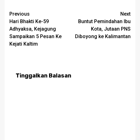
Post
Previous
Next
Hari Bhakti Ke-59
Buntut Pemindahan Ibu
navigation
Adhyaksa, Kejagung
Kota, Jutaan PNS
Sampaikan 5 Pesan Ke
Diboyong ke Kalimantan
Kejati Kaltim
Tinggalkan Balasan