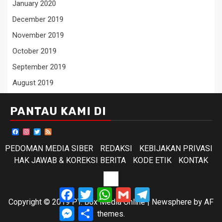
January 2020
December 2019
November 2019
October 2019
September 2019
August 2019
PANTAU KAMI DI
Facebook
Instagram
Twitter
Feed
PEDOMAN MEDIA SIBER
REDAKSI
KEBIJAKAN PRIVASI
HAK JAWAB & KOREKSI BERITA
KODE ETIK
KONTAK
KODE
Facebook
Twitter
WhatsApp
Gmail
Telegram
ETIK
Copyright © 2019 PT. Box Media Online
|
Newsphere
by AF
Messenger
Share
themes.