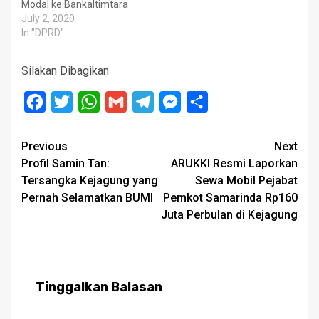
Modal ke Bankaltimtara
July 2, 2020
In "DPRD"
Silakan Dibagikan
Facebook
Twitter
WhatsApp
Gmail
Telegram
Messenger
Share
Post
Previous
Next
Profil Samin Tan:
ARUKKI Resmi Laporkan
navigation
Tersangka Kejagung yang
Sewa Mobil Pejabat
Pernah Selamatkan BUMI
Pemkot Samarinda Rp160
Juta Perbulan di Kejagung
Tinggalkan Balasan