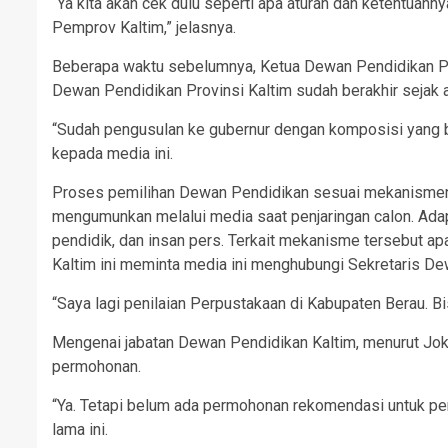
“Ya kita akan cek dulu seperti apa aturan dan ketentuann
Pemprov Kaltim,” jelasnya.
Beberapa waktu sebelumnya, Ketua Dewan Pendidikan Pro
Dewan Pendidikan Provinsi Kaltim sudah berakhir sejak ak
“Sudah pengusulan ke gubernur dengan komposisi yang bar
kepada media ini.
Proses pemilihan Dewan Pendidikan sesuai mekanismen 
mengumunkan melalui media saat penjaringan calon. Adap
pendidik, dan insan pers. Terkait mekanisme tersebut a
Kaltim ini meminta media ini menghubungi Sekretaris De
“Saya lagi penilaian Perpustakaan di Kabupaten Berau. Bi
Mengenai jabatan Dewan Pendidikan Kaltim, menurut Jok
permohonan.
“Ya. Tetapi belum ada permohonan rekomendasi untuk perp
lama ini.