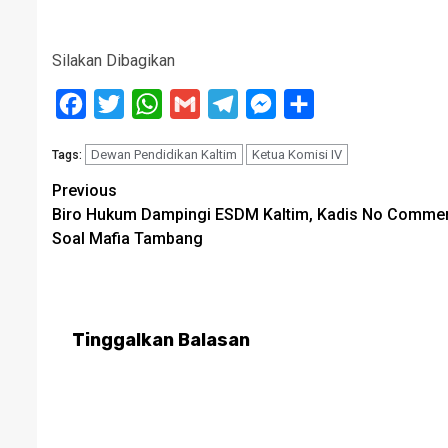
Silakan Dibagikan
Facebook
Twitter
WhatsApp
Gmail
Telegram
Messenger
Share
Dewan Pendidikan Kaltim
Ketua Komisi IV
Tags:
Post
Previous
Biro Hukum Dampingi ESDM Kaltim, Kadis No Comme
navigation
Soal Mafia Tambang
Tinggalkan Balasan