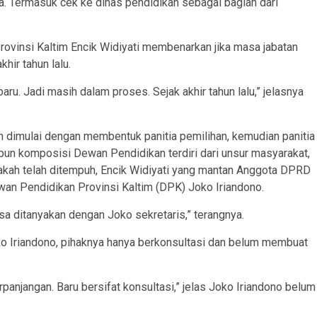
ya. Termasuk cek ke dinas pendidikan sebagai bagian dari
vinsi Kaltim Encik Widiyati membenarkan jika masa jabatan
hir tahun lalu.
u. Jadi masih dalam proses. Sejak akhir tahun lalu,” jelasnya
dimulai dengan membentuk panitia pemilihan, kemudian panitia
un komposisi Dewan Pendidikan terdiri dari unsur masyarakat,
pakah telah ditempuh, Encik Widiyati yang mantan Anggota DPRD
wan Pendidikan Provinsi Kaltim (DPK) Joko Iriandono.
sa ditanyakan dengan Joko sekretaris,” terangnya.
o Iriandono, pihaknya hanya berkonsultasi dan belum membuat
anjangan. Baru bersifat konsultasi,” jelas Joko Iriandono belum