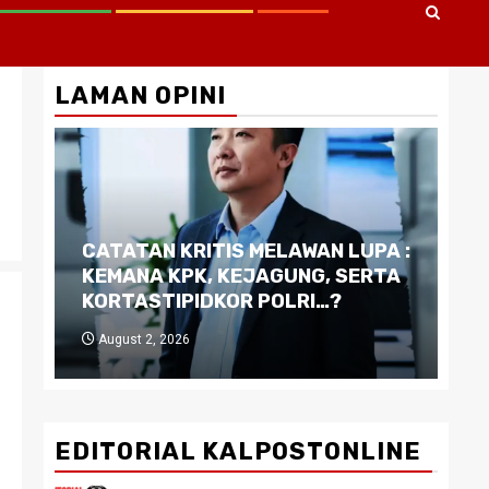
LAMAN OPINI
CATATAN KRITIS MELAWAN LUPA :
Di
KEMANA KPK, KEJAGUNG, SERTA
Ku
KORTASTIPIDKOR POLRI…?
Pe
August 2, 2026
J
EDITORIAL KALPOSTONLINE