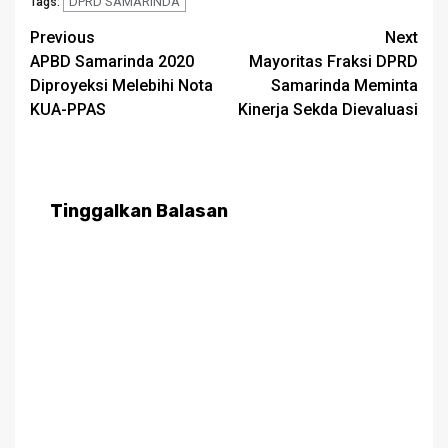
DPRD SAMARINDA
Tags:
Post
Previous
Next
APBD Samarinda 2020
Mayoritas Fraksi DPRD
navigation
Diproyeksi Melebihi Nota
Samarinda Meminta
KUA-PPAS
Kinerja Sekda Dievaluasi
Tinggalkan Balasan