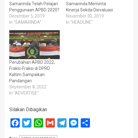
Samarinda Telah Pelajari
Samarinda Meminta
Penggunaan APBD 2020?
Kinerja Sekda Dievaluasi
December 5, 2019
November 30, 2019
In "SAMARINDA"
In "HEADLINE"
Perubahan APBD 2022,
Fraksi-Fraksi di DPRD
Kaltim Sampaikan
Pandangan
September 8, 2022
In "ADVERTISE"
Silakan Dibagikan
Facebook
Twitter
WhatsApp
Gmail
Telegram
Messenger
Share