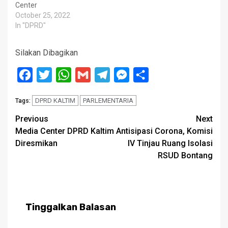
Center
October 25, 2022
In "DPRD"
Silakan Dibagikan
Facebook
Twitter
WhatsApp
Gmail
Telegram
Messenger
Share
DPRD KALTIM
PARLEMENTARIA
Tags:
Post
Previous
Next
Media Center DPRD Kaltim
Antisipasi Corona, Komisi
navigation
Diresmikan
IV Tinjau Ruang Isolasi
RSUD Bontang
Tinggalkan Balasan