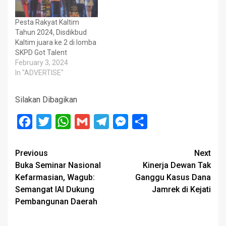
Pesta Rakyat Kaltim
Tahun 2024, Disdikbud
Kaltim juara ke 2 di lomba
SKPD Got Talent
February 3, 2024
In "ADVERTISE"
Silakan Dibagikan
Facebook
Twitter
WhatsApp
Gmail
Telegram
Messenger
Share
Post
Previous
Next
Buka Seminar Nasional
Kinerja Dewan Tak
navigation
Kefarmasian, Wagub:
Ganggu Kasus Dana
Semangat IAI Dukung
Jamrek di Kejati
Pembangunan Daerah