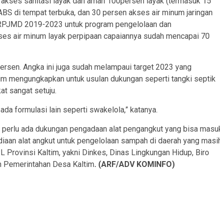
 akses sanitasi layak dan aman 100persen layak (termasuk 15
BS di tempat terbuka, dan 30 persen akses air minum jaringan
 P-RPJMD 2019-2023 untuk program pengelolaan dan
es air minum layak perpipaan capaiannya sudah mencapai 70
persen. Angka ini juga sudah melampaui target 2023 yang
im mengungkapkan untuk usulan dukungan seperti tangki septik
at sangat setuju.
ada formulasi lain seperti swakelola,” katanya.
 perlu ada dukungan pengadaan alat pengangkut yang bisa masu
aan alat angkut untuk pengelolaan sampah di daerah yang masi
 Provinsi Kaltim, yakni Dinkes, Dinas Lingkungan Hidup, Biro
 Pemerintahan Desa Kaltim
. (ARF/ADV KOMINFO)