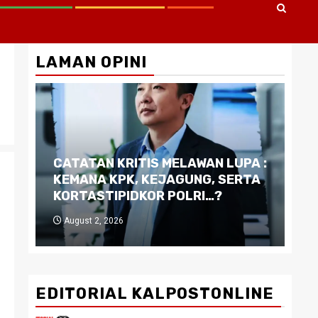
LAMAN OPINI
CATATAN KRITIS MELAWAN LUPA :
Di
KEMANA KPK, KEJAGUNG, SERTA
Ku
KORTASTIPIDKOR POLRI…?
Pe
August 2, 2026
J
EDITORIAL KALPOSTONLINE