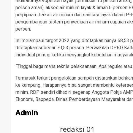
Indikatornya 90persen layak (termasuk 15 persen aman),
persen aman), akses air minum layak & aman 0 persen BA
perpipaan. Terkait air minum dan sanitasi layak dalam
pengembangan sistem penyediaan air minum capaian aks
persen.
Ini melampaui target 2022 yang ditetapkan hanya 68,53 
ditetapkan sebesar 70,53 persen. Perwakilan DPRD Kalt
individual prinsip ketika menyangkut kebutuhan masyarak
“Tinggal bagaimana teknis pelaksanaan. Apa reguler atau 
Termasuk terkait pengelolaan sampah disarankan bahkan
ke kampung. Harapannya bisa sangat membantu ketersedi
minim. RDP sendiri dihadiri segenap Anggota Pokja AMPL
Ekonomi, Bappeda, Dinas Pemberdayaan Masyarakat dan
Admin
redaksi 01