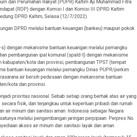
mum dan Perumahan Rakyat (PUPR) Kaltim Aji Muhammad Fitra
ndapat (RDP) dengan Komisi I dan Komisi III DPRD Kaltim
 Gedung DPRD Kaltim, Selasa (12/7/2022).
ukungan DPRD melalui bantuan keuangan (bankeu) maupun pokok
ld-s) dengan mekanisme bantuan keuangan melalui pemangku
dian pembangunan ipal komunal (spald-t) dengan mekanisme
 kabupaten/kota dan provinsi, pembangunan TPST (tempat
sme bantuan keuangan melalui pemangku Dinas PUPR/perkim
prasarana air bersih pedesaan dengan mekanisme bantuan
n/kota dan provinsi.
jadi prioritas nasional. Sebab setiap orang berhak atas air yang
 secara fisik, dan terjangkau untuk keperluan pribadi dan rumah
aan air minum dan sanitasi aman. Indonesia sebagai Negara
satunya melalui pengembangan jaringan perpipaan. Perpres No.
diaan akses air minum dan sanitasi layak dan aman.