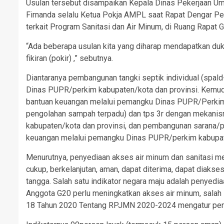
Usulan tersebut disampaikan Kepala Dinas Pekerjaan U
Firnanda selalu Ketua Pokja AMPL saat Rapat Dengar Pe
terkait Program Sanitasi dan Air Minum, di Ruang Rapat
“Ada beberapa usulan kita yang diharap mendapatkan d
fikiran (pokir) ,” sebutnya.
Diantaranya pembangunan tangki septik individual (spa
Dinas PUPR/perkim kabupaten/kota dan provinsi. Kemu
bantuan keuangan melalui pemangku Dinas PUPR/Perkim
pengolahan sampah terpadu) dan tps 3r dengan mekani
kabupaten/kota dan provinsi, dan pembangunan sarana/
keuangan melalui pemangku Dinas PUPR/perkim kabupate
Menurutnya, penyediaan akses air minum dan sanitasi men
cukup, berkelanjutan, aman, dapat diterima, dapat diakses
tangga. Salah satu indikator negara maju adalah penyedi
Anggota G20 perlu meningkatkan akses air minum, salah 
18 Tahun 2020 Tentang RPJMN 2020-2024 mengatur penye