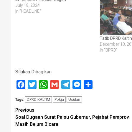
July 18, 2024
In "HEADLINE"
Tatib DPRD Kaltim
December 10, 20
In "DPRD"
Silakan Dibagikan
Facebook
Twitter
WhatsApp
Gmail
Telegram
Messenger
Share
DPRD KALTIM
Pokja
Usulan
Tags:
Post
Previous
Soal Dugaan Surat Palsu Gubernur, Pejabat Pemprov
navigation
Masih Belum Bicara