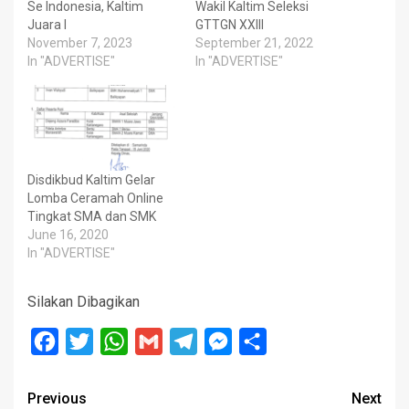
Se Indonesia, Kaltim
Wakil Kaltim Seleksi
Juara I
GTTGN XXIII
November 7, 2023
September 21, 2022
In "ADVERTISE"
In "ADVERTISE"
Disdikbud Kaltim Gelar
Lomba Ceramah Online
Tingkat SMA dan SMK
June 16, 2020
In "ADVERTISE"
Silakan Dibagikan
Facebook
Twitter
WhatsApp
Gmail
Telegram
Messenger
Share
Post
Previous
Next