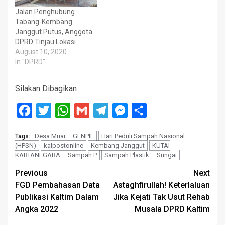
Jalan Penghubung
Tabang-Kembang
Janggut Putus, Anggota
DPRD Tinjau Lokasi
August 10, 2020
In "DPRD"
Silakan Dibagikan
Facebook
Twitter
WhatsApp
Gmail
Telegram
Messenger
Share
Desa Muai
GENPIL
Hari Peduli Sampah Nasional
Tags:
(HPSN)
kalpostonline
Kembang Janggut
KUTAI
KARTANEGARA
Sampah P
Sampah Plastik
Sungai
Post
Previous
Next
FGD Pembahasan Data
Astaghfirullah! Keterlaluan
navigation
Publikasi Kaltim Dalam
Jika Kejati Tak Usut Rehab
Angka 2022
Musala DPRD Kaltim