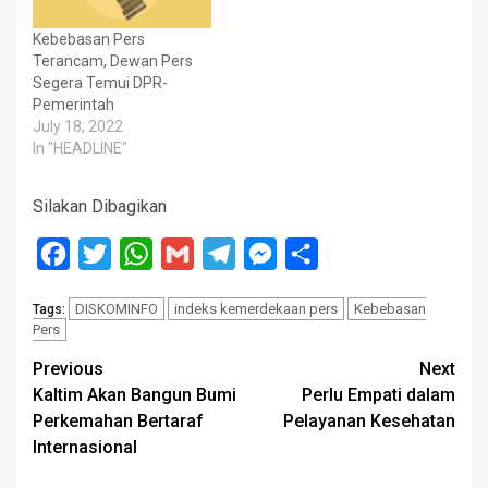
Kebebasan Pers
Terancam, Dewan Pers
Segera Temui DPR-
Pemerintah
July 18, 2022
In "HEADLINE"
Silakan Dibagikan
Facebook
Twitter
WhatsApp
Gmail
Telegram
Messenger
Share
DISKOMINFO
indeks kemerdekaan pers
Kebebasan
Tags:
Pers
Post
Previous
Next
Kaltim Akan Bangun Bumi
Perlu Empati dalam
navigation
Perkemahan Bertaraf
Pelayanan Kesehatan
Internasional