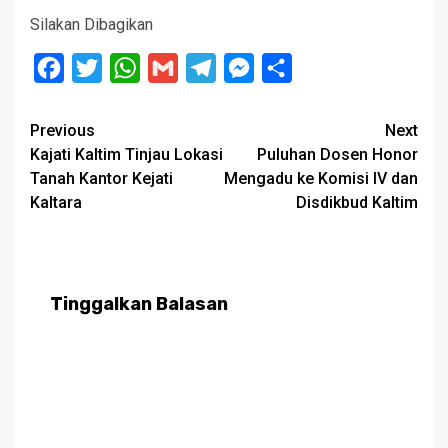
Silakan Dibagikan
Facebook
Twitter
WhatsApp
Gmail
Telegram
Messenger
Share
Post
Previous
Next
Kajati Kaltim Tinjau Lokasi
Puluhan Dosen Honor
navigation
Tanah Kantor Kejati
Mengadu ke Komisi IV dan
Kaltara
Disdikbud Kaltim
Tinggalkan Balasan