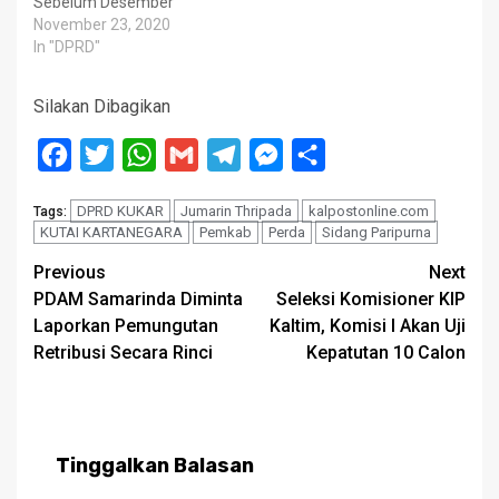
Sebelum Desember
November 23, 2020
In "DPRD"
Silakan Dibagikan
Facebook
Twitter
WhatsApp
Gmail
Telegram
Messenger
Share
DPRD KUKAR
Jumarin Thripada
kalpostonline.com
Tags:
KUTAI KARTANEGARA
Pemkab
Perda
Sidang Paripurna
Post
Previous
Next
PDAM Samarinda Diminta
Seleksi Komisioner KIP
navigation
Laporkan Pemungutan
Kaltim, Komisi I Akan Uji
Retribusi Secara Rinci
Kepatutan 10 Calon
Tinggalkan Balasan