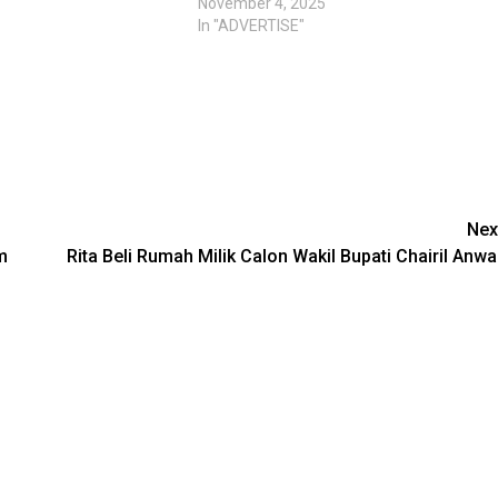
November 4, 2025
In "ADVERTISE"
Nex
m
Rita Beli Rumah Milik Calon Wakil Bupati Chairil Anwa