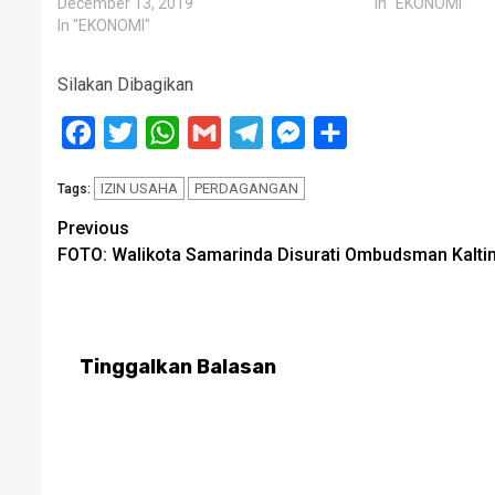
December 13, 2019
In "EKONOMI"
In "EKONOMI"
Silakan Dibagikan
Facebook
Twitter
WhatsApp
Gmail
Telegram
Messenger
Share
IZIN USAHA
PERDAGANGAN
Tags:
Post
Previous
FOTO: Walikota Samarinda Disurati Ombudsman Kalti
navigation
Tinggalkan Balasan