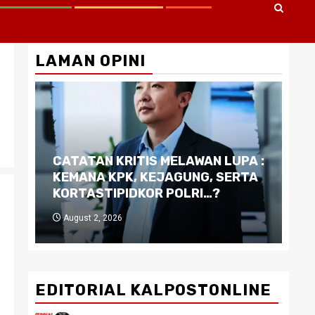
LAMAN OPINI
CATATAN KRITIS MELAWAN LUPA :
Di
KEMANA KPK, KEJAGUNG, SERTA
Ku
KORTASTIPIDKOR POLRI…?
Pe
August 2, 2026
J
EDITORIAL KALPOSTONLINE