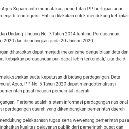
n Agus Suparmanto mengatakan, penerbitan PP bertujuan agar
njadi terintegrasi. Hal itu dilakukan untuk mendukung kebijaka
 dari Undang-Undang No. 7 Tahun 2014 tentang Perdagangan.
ari 2020 dan diundangkan pada 20 Januari 2020.
ngan diharapkan dapat menjadi mekanisme pengelolaan data dan
, kebijakan perdagangan pun dapat lebih terkendali,” ujar dia di
 melaksanakan suatu keputusan di bidang perdagangan. Data
 Menurut Agus, PP No. 5 Tahun 2020 dapat mengoptimalisasi
k pemerintah pusat maupun pemerintah daerah.
gangan. Pertama adalah sistem informasi perdagangan nasional
asi perdagangan daerah yang dikembangkan pemerintah daerah.
i mendukung pelaksanaan tugas serta wewenang pemerintah pusa
ngkatkan kualitas pelayanan publik dari pemerintah pusat dan