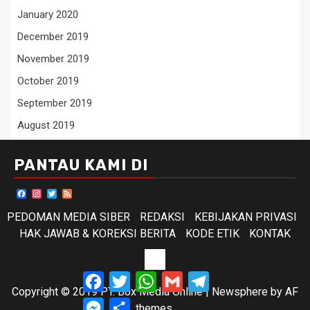
January 2020
December 2019
November 2019
October 2019
September 2019
August 2019
PANTAU KAMI DI
Facebook
Instagram
Twitter
Feed
PEDOMAN MEDIA SIBER
REDAKSI
KEBIJAKAN PRIVASI
HAK JAWAB & KOREKSI BERITA
KODE ETIK
KONTAK
KODE
Facebook
Twitter
WhatsApp
Gmail
Telegram
ETIK
Copyright © 2019 PT. Box Media Online
|
Newsphere
by AF
Messenger
Share
themes.