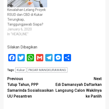
Kesalahan Lelang Proyek
RSUD dan CBD di Kukar
Terungkap,
Tanggungjawab Siapa?
January 6, 2020
In "HEADLINE"
Silakan Dibagikan
Facebook
Twitter
WhatsApp
Gmail
Telegram
Messenger
Share
Kukar
PASAR MANGKURAWANG
Tags:
Post
Previous
Next
Tutup Tahun, PPP
Edi Damansyah Daftarkan
navigation
Samarinda Sosialisasikan
Langsung Calon Wakilnya
UU Pesantren
ke Panlih