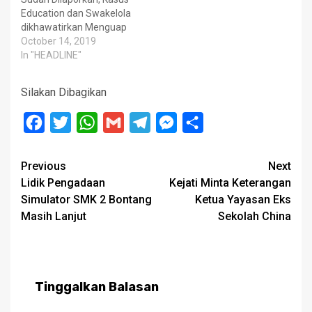
Education dan Swakelola
dikhawatirkan Menguap
October 14, 2019
In "HEADLINE"
Silakan Dibagikan
Facebook
Twitter
WhatsApp
Gmail
Telegram
Messenger
Share
Post
Previous
Next
Lidik Pengadaan
Kejati Minta Keterangan
navigation
Simulator SMK 2 Bontang
Ketua Yayasan Eks
Masih Lanjut
Sekolah China
Tinggalkan Balasan