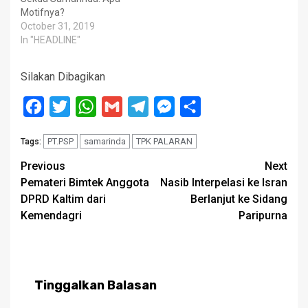
Motifnya?
October 31, 2019
In "HEADLINE"
Silakan Dibagikan
Facebook
Twitter
WhatsApp
Gmail
Telegram
Messenger
Share
PT.PSP
samarinda
TPK PALARAN
Tags:
Post
Previous
Next
Pemateri Bimtek Anggota
Nasib Interpelasi ke Isran
navigation
DPRD Kaltim dari
Berlanjut ke Sidang
Kemendagri
Paripurna
Tinggalkan Balasan