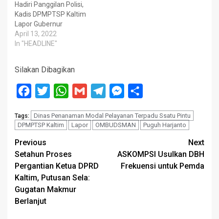
Hadiri Panggilan Polisi,
Kadis DPMPTSP Kaltim
Lapor Gubernur
April 13, 2022
In "HEADLINE"
Silakan Dibagikan
Facebook
Twitter
WhatsApp
Gmail
Telegram
Messenger
Share
Dinas Penanaman Modal Pelayanan Terpadu Ssatu Pintu
Tags:
DPMPTSP Kaltim
Lapor
OMBUDSMAN
Puguh Harjanto
Post
Previous
Next
Setahun Proses
ASKOMPSI Usulkan DBH
navigation
Pergantian Ketua DPRD
Frekuensi untuk Pemda
Kaltim, Putusan Sela:
Gugatan Makmur
Berlanjut